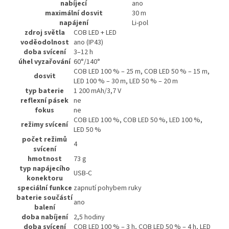
nabíjecí
ano
maximální dosvit
30 m
napájení
Li-pol
zdroj světla
COB LED + LED
voděodolnost
ano (IP43)
doba svícení
3–12 h
úhel vyzařování
60°/140°
COB LED 100 % – 25 m, COB LED 50 % – 15 m,
dosvit
LED 100 % – 30 m, LED 50 % – 20 m
typ baterie
1 200 mAh/3,7 V
reflexní pásek
ne
fokus
ne
COB LED 100 %, COB LED 50 %, LED 100 %,
režimy svícení
LED 50 %
počet režimů
4
svícení
hmotnost
73 g
typ napájecího
USB-C
konektoru
speciální funkce
zapnutí pohybem ruky
baterie součástí
ano
balení
doba nabíjení
2,5 hodiny
doba svícení
COB LED 100 % – 3 h, COB LED 50 % – 4 h, LED