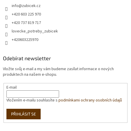
info
@
zubicek.cz
+420 603 225 970
+420 737 819 717
lovecke_potreby_zubicek
+420603225970
Odebírat newsletter
Vložte svůj e-mail a my vám budeme zasílat informace o nových
produktech na našem e-shopu.
E-mail
Vložením e-mailu souhlasíte s
podmínkami ochrany osobních údajů
PŘIHLÁSIT SE