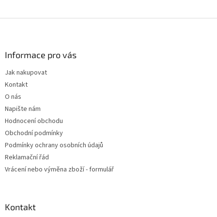
Z
á
p
a
Informace pro vás
t
Jak nakupovat
í
Kontakt
O nás
Napište nám
Hodnocení obchodu
Obchodní podmínky
Podmínky ochrany osobních údajů
Reklamační řád
Vrácení nebo výměna zboží - formulář
Kontakt