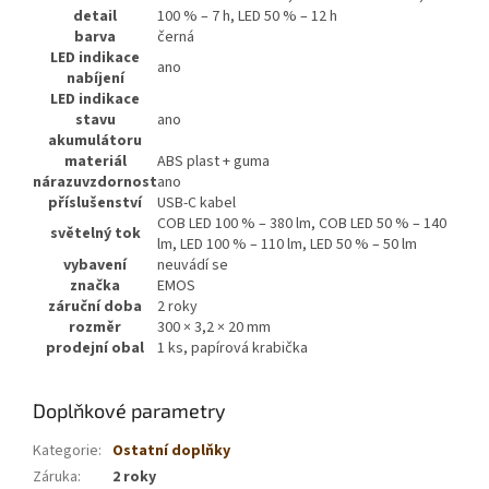
detail
100 % – 7 h, LED 50 % – 12 h
barva
černá
LED indikace
ano
nabíjení
LED indikace
stavu
ano
akumulátoru
materiál
ABS plast + guma
nárazuvzdornost
ano
příslušenství
USB-C kabel
COB LED 100 % – 380 lm, COB LED 50 % – 140
světelný tok
lm, LED 100 % – 110 lm, LED 50 % – 50 lm
vybavení
neuvádí se
značka
EMOS
záruční doba
2 roky
rozměr
300 × 3,2 × 20 mm
prodejní obal
1 ks, papírová krabička
Doplňkové parametry
Kategorie
:
Ostatní doplňky
Záruka
:
2 roky