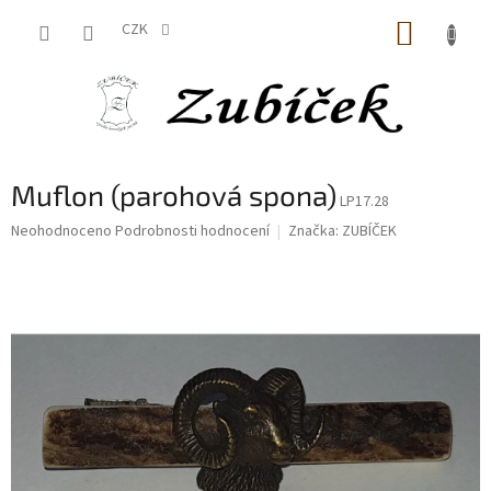
Přejít
NÁKUP
na
CZK
obsah
KOŠÍK
Muflon (parohová spona)
LP17.28
Průměrné
Neohodnoceno
Podrobnosti hodnocení
Značka:
ZUBÍČEK
hodnocení
produktu
je
0,0
z
5
hvězdiček.