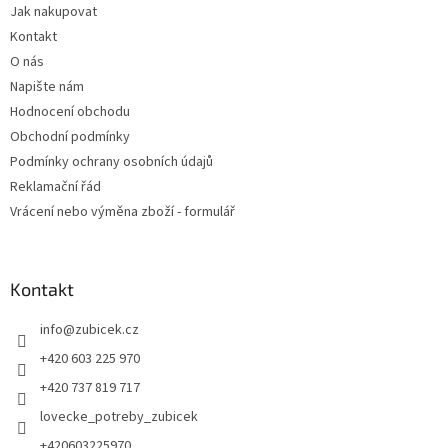
Jak nakupovat
í
Kontakt
O nás
Napište nám
Hodnocení obchodu
Obchodní podmínky
Podmínky ochrany osobních údajů
Reklamační řád
Vrácení nebo výměna zboží - formulář
Kontakt
info
@
zubicek.cz
+420 603 225 970
+420 737 819 717
lovecke_potreby_zubicek
+420603225970