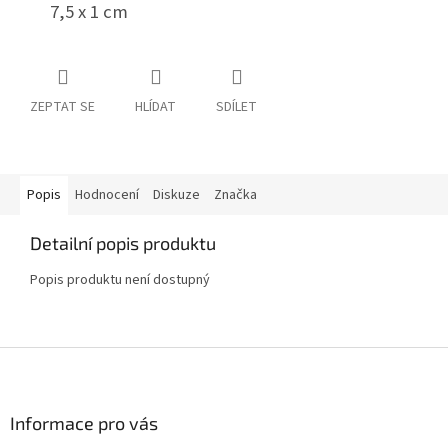
7,5 x 1 cm
ZEPTAT SE
HLÍDAT
SDÍLET
Popis
Hodnocení
Diskuze
Značka
Detailní popis produktu
Popis produktu není dostupný
Z
á
p
a
Informace pro vás
t