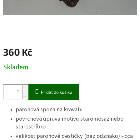
360 Kč
Měrná
Skladem
cena:
Přidat do košíku
parohová spona na kravatu
povrchová úprava motivu staromosaz nebo
starostříbro
velikost parohové destičky (bez odznaku) - cca