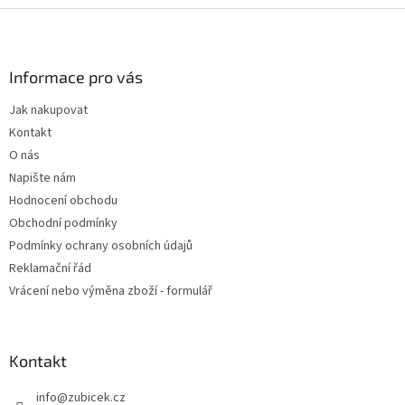
Z
á
p
a
Informace pro vás
t
Jak nakupovat
í
Kontakt
O nás
Napište nám
Hodnocení obchodu
Obchodní podmínky
Podmínky ochrany osobních údajů
Reklamační řád
Vrácení nebo výměna zboží - formulář
Kontakt
info
@
zubicek.cz