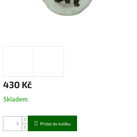
430 Kč
Měrná
Skladem
cena:
Přidat do košíku