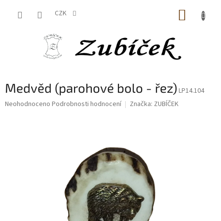
Přejít
NÁKUP
na
CZK
obsah
KOŠÍK
Medvěd (parohové bolo - řez)
LP14.104
Průměrné
Neohodnoceno
Podrobnosti hodnocení
Značka:
ZUBÍČEK
hodnocení
produktu
je
0,0
z
5
hvězdiček.