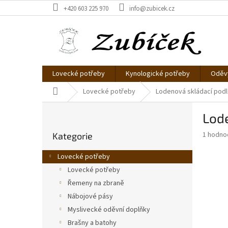
Přejít
+420 603 225 970
info@zubicek.cz
na
obsah
Lovecké potřeby
Kynologické potřeby
Oděvy
Domů
Lovecké potřeby
Lodenová skládací podl
P
Lode
o
Přeskočit
s
Průměr
1 hodno
Kategorie
kategorie
t
hodnoce
r
produkt
Lovecké potřeby
a
je
Lovecké potřeby
4,0
n
z
Řemeny na zbraně
n
5
í
Nábojové pásy
hvězdič
p
Myslivecké oděvní doplňky
a
Brašny a batohy