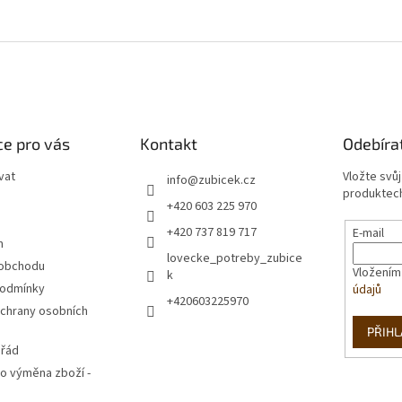
e pro vás
Kontakt
Odebíra
vat
Vložte svů
info
@
zubicek.cz
produktech
+420 603 225 970
+420 737 819 717
E-mail
m
lovecke_potreby_zubice
 obchodu
Vložením
k
podmínky
údajů
+420603225970
chrany osobních
PŘIHL
 řád
o výměna zboží -