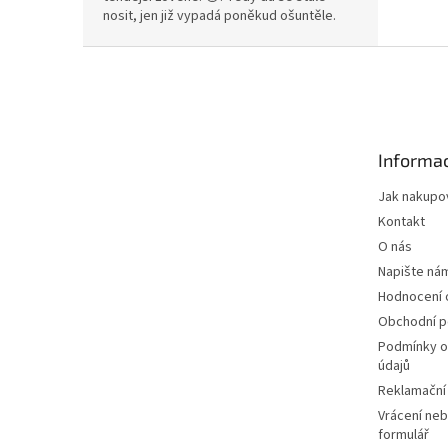
nosit, jen již vypadá poněkud ošuntěle.
Z
á
p
a
t
Informac
í
Jak nakupo
Kontakt
O nás
Napište ná
Hodnocení
Obchodní 
Podmínky o
údajů
Reklamační
Vrácení neb
formulář