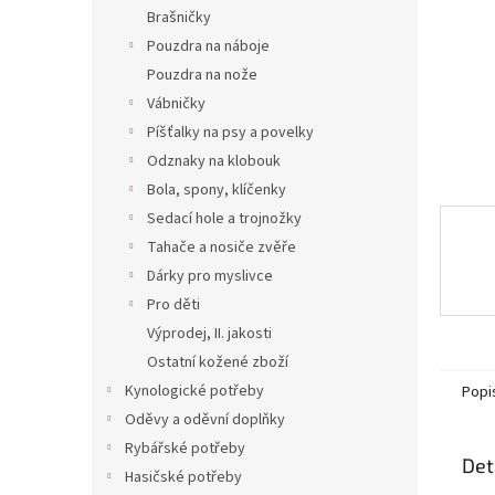
n
Brašničky
e
Pouzdra na náboje
l
Pouzdra na nože
Vábničky
Píšťalky na psy a povelky
Odznaky na klobouk
Bola, spony, klíčenky
Sedací hole a trojnožky
Tahače a nosiče zvěře
Dárky pro myslivce
Pro děti
Výprodej, II. jakosti
Ostatní kožené zboží
Kynologické potřeby
Popi
Oděvy a oděvní doplňky
Rybářské potřeby
Det
Hasičské potřeby