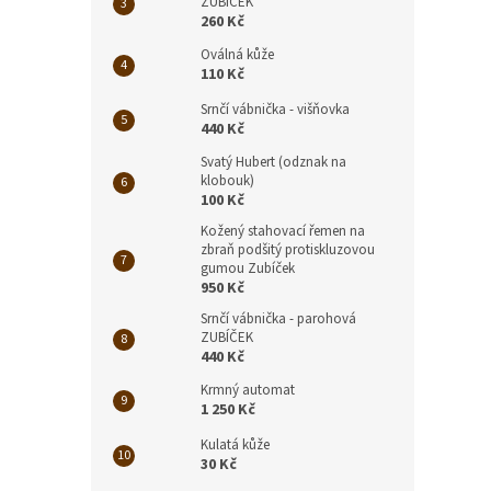
ZUBÍČEK
260 Kč
Oválná kůže
110 Kč
Srnčí vábnička - višňovka
440 Kč
Svatý Hubert (odznak na
klobouk)
100 Kč
Kožený stahovací řemen na
zbraň podšitý protiskluzovou
gumou Zubíček
950 Kč
Srnčí vábnička - parohová
ZUBÍČEK
440 Kč
Krmný automat
1 250 Kč
Kulatá kůže
30 Kč