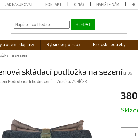
JAK NAKUPOVAT
KONTAKT
O NÁS
NAPIŠTE NÁM
HO
HLEDAT
 a oděvní doplňky
Rybářské potřeby
Hasičské potřeby
ožka na sezení
nová skládací podložka na sezení
LP96
né
cení
Podrobnosti hodnocení
Značka:
ZUBÍČEK
ní
380
u
Měrná
Skla
cena:
ek.