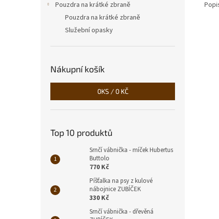
Popi
Pouzdra na krátké zbraně
Pouzdra na krátké zbraně
Služební opasky
Nákupní košík
0
KS /
0 KČ
Top 10 produktů
Srnčí vábnička - míček Hubertus
Buttolo
770 Kč
Píšťalka na psy z kulové
nábojnice ZUBÍČEK
330 Kč
Srnčí vábnička - dřevěná