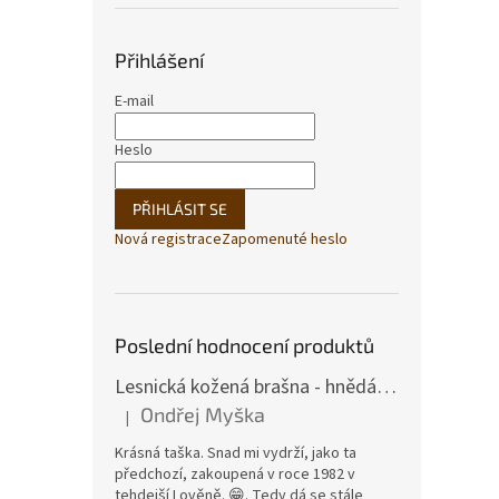
Přihlášení
E-mail
Heslo
PŘIHLÁSIT SE
Nová registrace
Zapomenuté heslo
Poslední hodnocení produktů
Lesnická kožená brašna - hnědá hovězina
Ondřej Myška
|
Hodnocení produktu je 5 z 5 hvězdiček.
Krásná taška. Snad mi vydrží, jako ta
předchozí, zakoupená v roce 1982 v
tehdejší Lověně. 😁. Tedy dá se stále