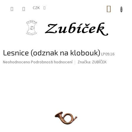
Přejít
NÁKUP
na
CZK
obsah
KOŠÍK
Lesnice (odznak na klobouk)
LP09.16
Průměrné
Neohodnoceno
Podrobnosti hodnocení
Značka:
ZUBÍČEK
hodnocení
produktu
je
0,0
z
5
hvězdiček.