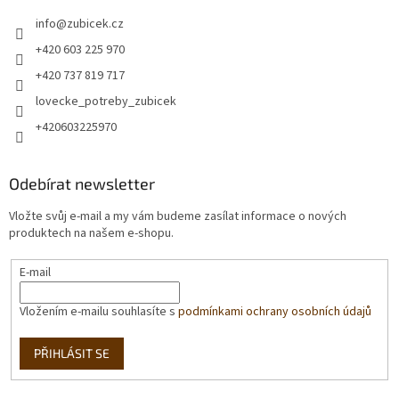
info
@
zubicek.cz
+420 603 225 970
+420 737 819 717
lovecke_potreby_zubicek
+420603225970
Odebírat newsletter
Vložte svůj e-mail a my vám budeme zasílat informace o nových
produktech na našem e-shopu.
E-mail
Vložením e-mailu souhlasíte s
podmínkami ochrany osobních údajů
PŘIHLÁSIT SE