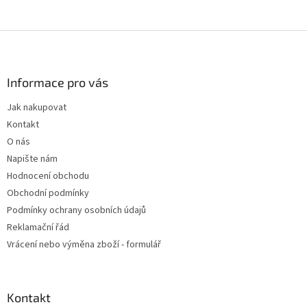
Z
á
p
a
Informace pro vás
t
Jak nakupovat
í
Kontakt
O nás
Napište nám
Hodnocení obchodu
Obchodní podmínky
Podmínky ochrany osobních údajů
Reklamační řád
Vrácení nebo výměna zboží - formulář
Kontakt