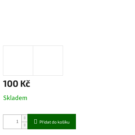
100 Kč
Měrná
Skladem
cena:
Přidat do košíku