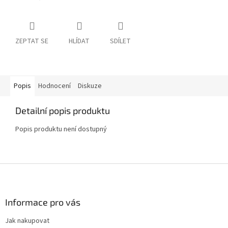
ZEPTAT SE
HLÍDAT
SDÍLET
Popis
Hodnocení
Diskuze
Detailní popis produktu
Popis produktu není dostupný
Z
á
p
a
Informace pro vás
t
Jak nakupovat
í