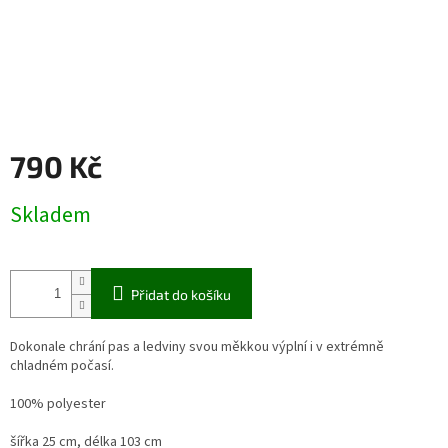
790 Kč
Měrná
Skladem
cena:
Přidat do košíku
Dokonale chrání pas a ledviny svou měkkou výplní i v extrémně
chladném počasí.
100% polyester
šířka 25 cm, délka 103 cm