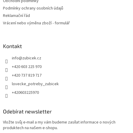
Obchodní podmínky
Podmínky ochrany osobních údajů
Reklamační řád
Vrácení nebo výměna zboží - formulář
Kontakt
info
@
zubicek.cz
+420 603 225 970
+420 737 819 717
lovecke_potreby_zubicek
+420603225970
Odebírat newsletter
Vložte svůj e-mail a my vám budeme zasílat informace o nových
produktech na našem e-shopu.