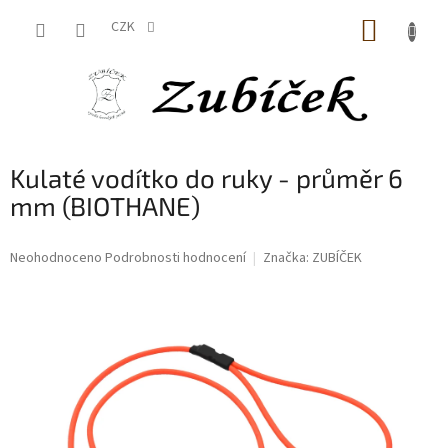
Přejít
NÁKUP
na
CZK
obsah
KOŠÍK
Kulaté vodítko do ruky - průměr 6
mm (BIOTHANE)
Průměrné
Neohodnoceno
Podrobnosti hodnocení
Značka:
ZUBÍČEK
hodnocení
produktu
je
0,0
z
5
hvězdiček.