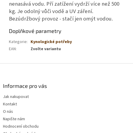
nenasává vodu. Pří zatížení vydrží více než 500
kg. Je odolný vůči vodě a UV záření.
Bezúdržbový provoz - stačí jen omýt vodou.
Doplňkové parametry
Kategorie
:
Kynologické potřeby
EAN
:
Zvolte variantu
Z
á
p
a
Informace pro vás
t
Jak nakupovat
í
Kontakt
O nás
Napište nám
Hodnocení obchodu