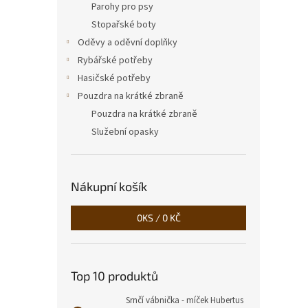
Parohy pro psy
Stopařské boty
Oděvy a oděvní doplňky
Rybářské potřeby
Hasičské potřeby
Pouzdra na krátké zbraně
Pouzdra na krátké zbraně
Služební opasky
Nákupní košík
0
KS /
0 KČ
Top 10 produktů
Srnčí vábnička - míček Hubertus