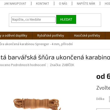
JAK NAKUPOVAT
KONTAKT
O NÁS
NAPIŠTE NÁM
HO
HLEDAT
 a oděvní doplňky
Rybářské potřeby
Hasičské potřeby
ůra ukončená karabinou Sprenger - 4 mm, přírodní
tá barvářská šňůra ukončená karabino
né
noceno
Podrobnosti hodnocení
Značka:
ZUBÍČEK
ní
od
u
Měrná
Zvolt
cena:
ek.
Délka