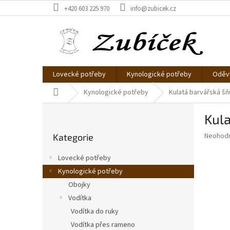
Přejít
+420 603 225 970
info@zubicek.cz
na
obsah
Lovecké potřeby
Kynologické potřeby
Oděvy
Domů
Kynologické potřeby
Kulatá barvářská šň
P
Kula
o
Přeskočit
s
Průměr
Neohod
Kategorie
kategorie
t
hodnoce
r
produkt
Lovecké potřeby
a
je
Kynologické potřeby
0,0
n
z
Obojky
n
5
í
Vodítka
hvězdič
p
Vodítka do ruky
a
Vodítka přes rameno