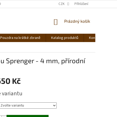
DNOCENÍ OBCHODU
OBCHODNÍ PODMÍNKY
CZK
Přihlášení
PODMÍNKY OCHRANY OS
NÁKUPNÍ
Prázdný košík
KOŠÍK
Pouzdra na krátké zbraně
Katalog produktů
Kontakt
Ná
u Sprenger - 4 mm, přírodní
650 Kč
e variantu