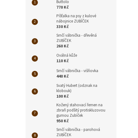
Buttolo
770 Kč
Píšťalka na psy z kulové
nábojnice ZUBÍČEK
330 Kč
Srnčí vábnička - dřevěná
ZUBÍČEK
260 Kč
Oválná kůže
110 Kč
Srnčí vábnička - višňovka
440 Kč
Svatý Hubert (odznak na
klobouk)
100 Kč
Kožený stahovací řemen na
zbraň podšitý protiskluzovou
gumou Zubíček
950 Kč
Srnčí vábnička - parohová
ZUBÍČEK