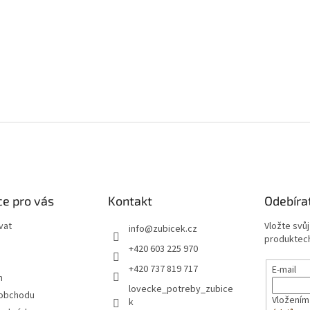
e pro vás
Kontakt
Odebíra
vat
Vložte svů
info
@
zubicek.cz
produktech
+420 603 225 970
+420 737 819 717
E-mail
m
lovecke_potreby_zubice
 obchodu
Vložením
k