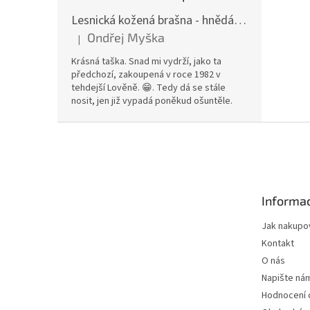
Lesnická kožená brašna - hnědá hovězina
Ondřej Myška
|
Hodnocení produktu je 5 z 5 hvězdiček.
Krásná taška. Snad mi vydrží, jako ta
předchozí, zakoupená v roce 1982 v
tehdejší Lověně. 😁. Tedy dá se stále
nosit, jen již vypadá poněkud ošuntěle.
Z
á
p
a
t
Informac
í
Jak nakupo
Kontakt
O nás
Napište ná
Hodnocení