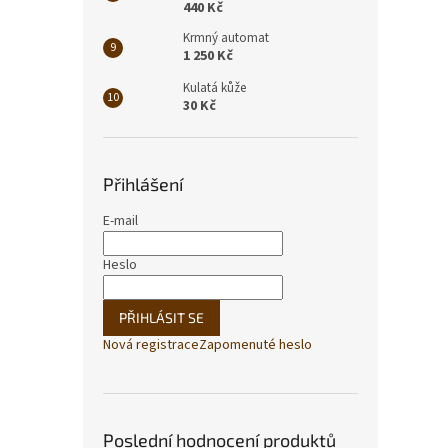
440 Kč
Krmný automat
1 250 Kč
Kulatá kůže
30 Kč
Přihlášení
E-mail
Heslo
PŘIHLÁSIT SE
Nová registrace
Zapomenuté heslo
Poslední hodnocení produktů