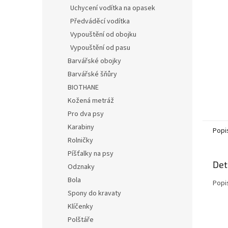
n
Uchycení vodítka na opasek
e
Předváděcí vodítka
l
Vypouštění od obojku
Vypouštění od pasu
Barvářské obojky
Barvářské šňůry
BIOTHANE
Kožená metráž
Pro dva psy
Karabiny
Popi
Rolničky
Píšťalky na psy
Det
Odznaky
Bola
Popi
Spony do kravaty
Klíčenky
Polštáře