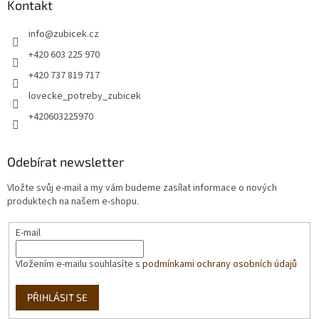
Kontakt
info
@
zubicek.cz
+420 603 225 970
+420 737 819 717
lovecke_potreby_zubicek
+420603225970
Odebírat newsletter
Vložte svůj e-mail a my vám budeme zasílat informace o nových
produktech na našem e-shopu.
E-mail
Vložením e-mailu souhlasíte s
podmínkami ochrany osobních údajů
PŘIHLÁSIT SE