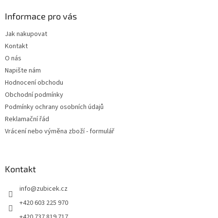
p
a
Informace pro vás
t
Jak nakupovat
í
Kontakt
O nás
Napište nám
Hodnocení obchodu
Obchodní podmínky
Podmínky ochrany osobních údajů
Reklamační řád
Vrácení nebo výměna zboží - formulář
Kontakt
info
@
zubicek.cz
+420 603 225 970
+420 737 819 717