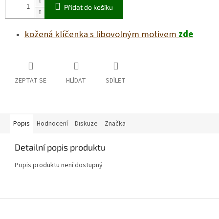
Přidat do košíku
kožená klíčenka s libovolným motivem
zde
ZEPTAT SE
HLÍDAT
SDÍLET
Popis
Hodnocení
Diskuze
Značka
Detailní popis produktu
Popis produktu není dostupný
Z
á