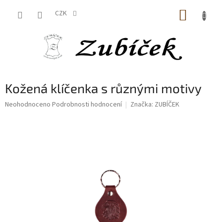
Přejít
NÁKUP
na
CZK
obsah
KOŠÍK
Kožená klíčenka s různými motivy
Průměrné
Neohodnoceno
Podrobnosti hodnocení
Značka:
ZUBÍČEK
hodnocení
produktu
je
0,0
z
5
hvězdiček.