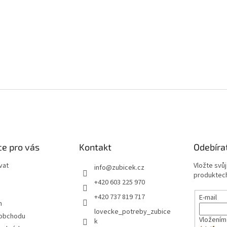
e pro vás
Kontakt
Odebíra
vat
Vložte svů
info
@
zubicek.cz
produktech
+420 603 225 970
+420 737 819 717
E-mail
m
lovecke_potreby_zubice
 obchodu
Vložením
k