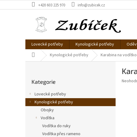
Přejít
+420 603 225 970
info@zubicek.cz
na
obsah
Lovecké potřeby
Kynologické potřeby
Oděvy
Domů
Kynologické potřeby
Karabina na vodítk
P
Kara
o
Přeskočit
s
Průměr
Neohod
Kategorie
kategorie
t
hodnoce
r
produkt
Lovecké potřeby
a
je
Kynologické potřeby
0,0
n
z
Obojky
n
5
í
Vodítka
hvězdič
p
Vodítka do ruky
a
Vodítka přes rameno