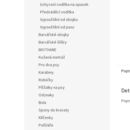
n
Uchycení vodítka na opasek
e
Předváděcí vodítka
l
Vypouštění od obojku
Vypouštění od pasu
Barvářské obojky
Barvářské šňůry
BIOTHANE
Kožená metráž
Pro dva psy
Popi
Karabiny
Rolničky
Píšťalky na psy
Det
Odznaky
Popi
Bola
Spony do kravaty
Klíčenky
Polštáře