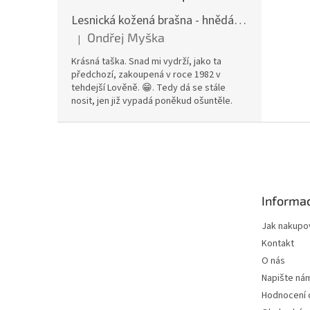
Lesnická kožená brašna - hnědá hovězina
Ondřej Myška
|
Hodnocení produktu je 5 z 5 hvězdiček.
Krásná taška. Snad mi vydrží, jako ta
předchozí, zakoupená v roce 1982 v
tehdejší Lověně. 😁. Tedy dá se stále
nosit, jen již vypadá poněkud ošuntěle.
Z
á
p
a
t
Informac
í
Jak nakupo
Kontakt
O nás
Napište ná
Hodnocení