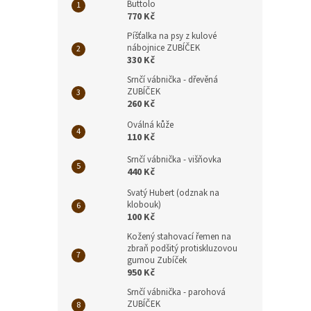
Buttolo
770 Kč
Píšťalka na psy z kulové
nábojnice ZUBÍČEK
330 Kč
Srnčí vábnička - dřevěná
ZUBÍČEK
260 Kč
Oválná kůže
110 Kč
Srnčí vábnička - višňovka
440 Kč
Svatý Hubert (odznak na
klobouk)
100 Kč
Kožený stahovací řemen na
zbraň podšitý protiskluzovou
gumou Zubíček
950 Kč
Srnčí vábnička - parohová
ZUBÍČEK