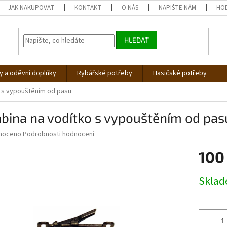
JAK NAKUPOVAT
KONTAKT
O NÁS
NAPIŠTE NÁM
HO
HLEDAT
 a oděvní doplňky
Rybářské potřeby
Hasičské potřeby
o s vypouštěním od pasu
bina na vodítko s vypouštěním od pas
né
noceno
Podrobnosti hodnocení
ní
100
u
Měrná
Skla
cena:
ek.