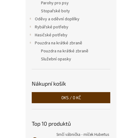
Parohy pro psy
Stopařské boty
Oděvy a oděvní doplňky
Rybářské potřeby
Hasičské potřeby
Pouzdra na krátké zbraně
Pouzdra na krátké zbraně
Služební opasky
Nákupní košík
0
KS /
0 KČ
Top 10 produktů
Srnčí vábnička - míček Hubertus