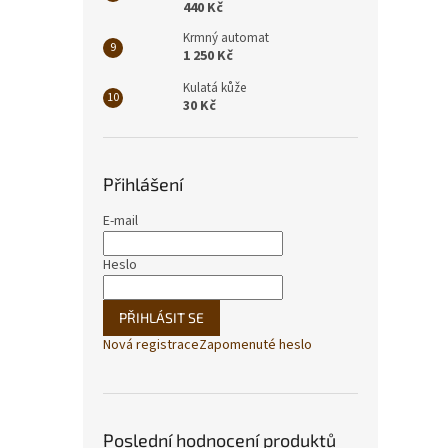
440 Kč
Krmný automat
1 250 Kč
Kulatá kůže
30 Kč
Přihlášení
E-mail
Heslo
PŘIHLÁSIT SE
Nová registrace
Zapomenuté heslo
Poslední hodnocení produktů