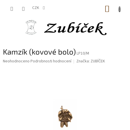
Přejít
NÁKUP
na
CZK
obsah
KOŠÍK
Kamzík (kovové bolo)
LP10/M
Průměrné
Neohodnoceno
Podrobnosti hodnocení
Značka:
ZUBÍČEK
hodnocení
produktu
je
0,0
z
5
hvězdiček.