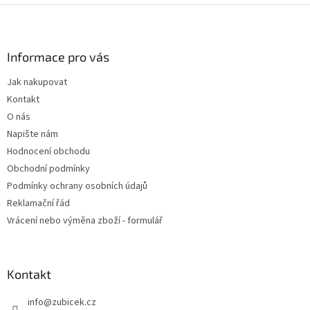
Z
á
p
a
Informace pro vás
t
Jak nakupovat
í
Kontakt
O nás
Napište nám
Hodnocení obchodu
Obchodní podmínky
Podmínky ochrany osobních údajů
Reklamační řád
Vrácení nebo výměna zboží - formulář
Kontakt
info
@
zubicek.cz