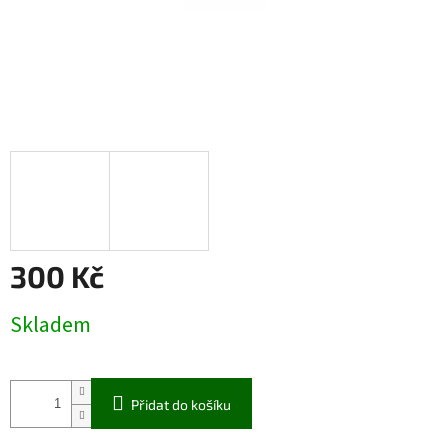
300 Kč
Měrná
Skladem
cena:
Přidat do košíku