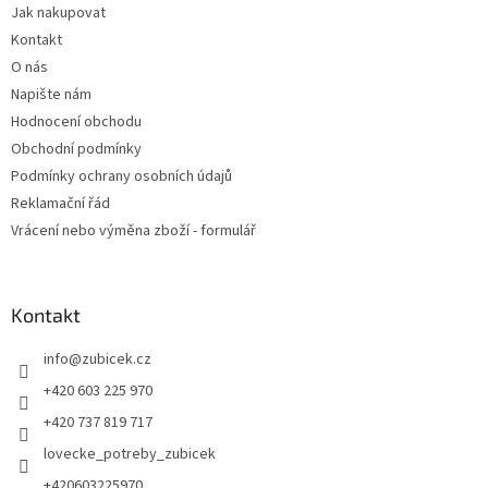
Jak nakupovat
í
Kontakt
O nás
Napište nám
Hodnocení obchodu
Obchodní podmínky
Podmínky ochrany osobních údajů
Reklamační řád
Vrácení nebo výměna zboží - formulář
Kontakt
info
@
zubicek.cz
+420 603 225 970
+420 737 819 717
lovecke_potreby_zubicek
+420603225970