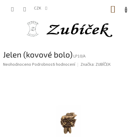
Přejít
NÁKUP
na
CZK
obsah
KOŠÍK
Jelen (kovové bolo)
LP10/A
Průměrné
Neohodnoceno
Podrobnosti hodnocení
Značka:
ZUBÍČEK
hodnocení
produktu
je
0,0
z
5
hvězdiček.