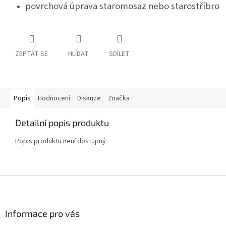
povrchová úprava staromosaz nebo starostříbro
ZEPTAT SE
HLÍDAT
SDÍLET
Popis
Hodnocení
Diskuze
Značka
Detailní popis produktu
Popis produktu není dostupný
Z
á
p
a
Informace pro vás
t