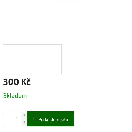
300 Kč
Měrná
Skladem
cena:
Přidat do košíku