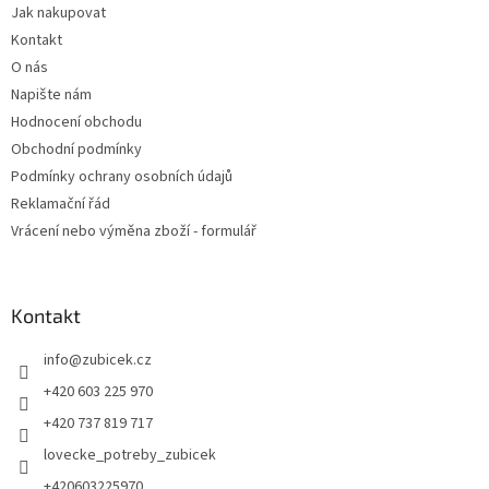
Jak nakupovat
í
Kontakt
O nás
Napište nám
Hodnocení obchodu
Obchodní podmínky
Podmínky ochrany osobních údajů
Reklamační řád
Vrácení nebo výměna zboží - formulář
Kontakt
info
@
zubicek.cz
+420 603 225 970
+420 737 819 717
lovecke_potreby_zubicek
+420603225970