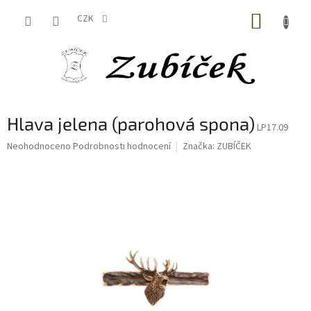
Přejít
NÁKUP
na
CZK
obsah
KOŠÍK
Hlava jelena (parohová spona)
LP17.09
Průměrné
Neohodnoceno
Podrobnosti hodnocení
Značka:
ZUBÍČEK
hodnocení
produktu
je
0,0
z
5
hvězdiček.