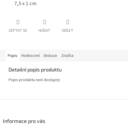
7,5 x 1 cm
ZEPTAT SE
HLÍDAT
SDÍLET
Popis
Hodnocení
Diskuze
Značka
Detailní popis produktu
Popis produktu není dostupný
Z
á
p
a
Informace pro vás
t