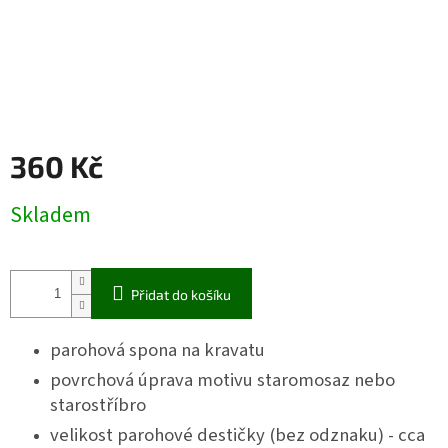
360 Kč
Měrná
Skladem
cena:
Přidat do košíku
parohová spona na kravatu
povrchová úprava motivu staromosaz nebo
starostříbro
velikost parohové destičky (bez odznaku) - cca