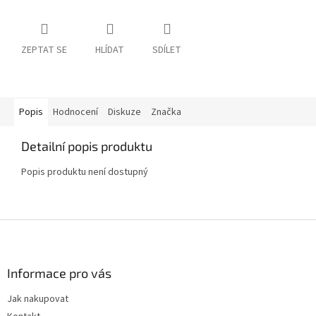
ZEPTAT SE
HLÍDAT
SDÍLET
Popis
Hodnocení
Diskuze
Značka
Detailní popis produktu
Popis produktu není dostupný
Z
á
p
a
Informace pro vás
t
Jak nakupovat
í