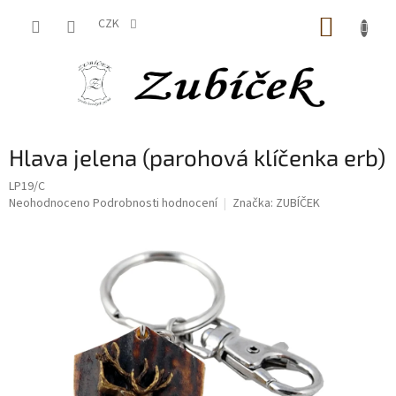
Přejít
NÁKUP
na
CZK
obsah
KOŠÍK
Hlava jelena (parohová klíčenka erb)
LP19/C
Průměrné
Neohodnoceno
Podrobnosti hodnocení
Značka:
ZUBÍČEK
hodnocení
produktu
je
0,0
z
5
hvězdiček.