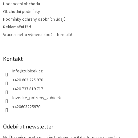
Hodnocení obchodu
Obchodní podmínky
Podmínky ochrany osobních údajů
Reklamační řád
Vrácení nebo výměna zboží - formulář
Kontakt
info
@
zubicek.cz
+420 603 225 970
+420 737 819 717
lovecke_potreby_zubicek
+420603225970
Odebírat newsletter
Vložte svůj e-mail a my vám budeme zasílat informace o nových