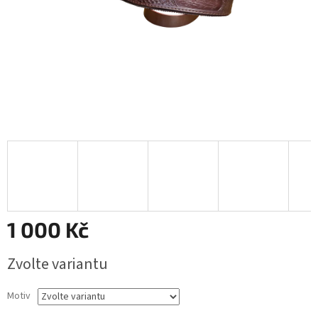
1 000 Kč
Měrná
Zvolte variantu
cena:
Motiv