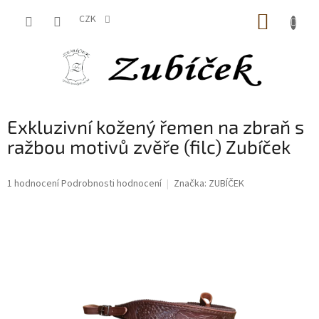
Přejít
NÁKUP
na
CZK
obsah
KOŠÍK
Exkluzivní kožený řemen na zbraň s
ražbou motivů zvěře (filc) Zubíček
Průměrné
1 hodnocení
Podrobnosti hodnocení
Značka:
ZUBÍČEK
hodnocení
produktu
je
5,0
z
5
hvězdiček.