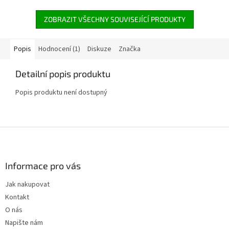
ZOBRAZIT VŠECHNY SOUVISEJÍCÍ PRODUKTY
Popis
Hodnocení (1)
Diskuze
Značka
Detailní popis produktu
Popis produktu není dostupný
Z
á
p
a
Informace pro vás
t
Jak nakupovat
í
Kontakt
O nás
Napište nám