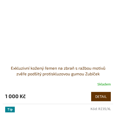
Exkluzivní kožený řemen na zbraň s ražbou motivů
zvěře podšitý protiskluzovou gumou Zubíček
Skladem
1 000 Kč
DETAIL
Kód:
RZ35/XL
Tip