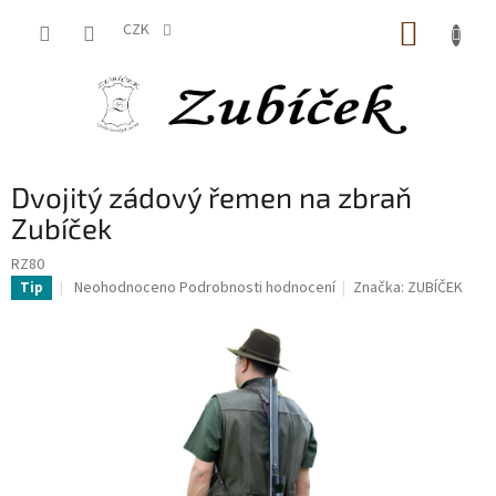
Přejít
NÁKUP
na
CZK
obsah
KOŠÍK
Dvojitý zádový řemen na zbraň
Zubíček
RZ80
Průměrné
Neohodnoceno
Podrobnosti hodnocení
Značka:
ZUBÍČEK
Tip
hodnocení
produktu
je
0,0
z
5
hvězdiček.