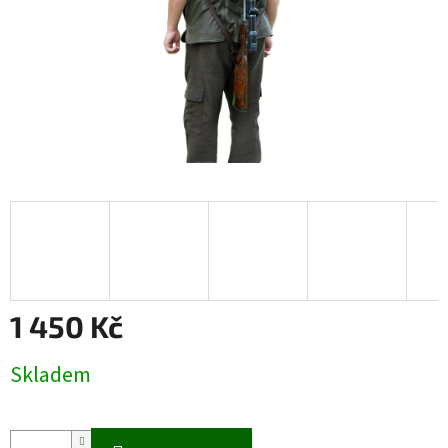
1 450 Kč
Měrná
Skladem
cena: