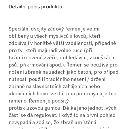
Detailní popis produktu
Speciální dvojitý zádový řemen je velmi
oblíbený u všech myslivců a lovců, kteří
zdolávají v honitbě větší vzdálenosti,
případně
pro ty, kteří mají rádi volné ruce (při
tažení ulovené zvěře, dohledávce, zkouškách
psů, přikrmování apod.). Řemen
se používá pro
nošení zbraně na zádech jako batoh, pro případ
nutnosti použití tradičního nesení / držení
zbraně na
slavnostních zahájeních nebo
ukončeních honu lze dát oba popruhy na jedno
rameno. Řemen je podšitý
protiskluzovou
gumou. Délka jeho jednotlivých
částí se dá regulovat. I když to na první pohled
nevypadá a zdá se, že zbraň umístěná