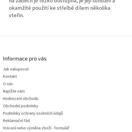
na
zádech je těžko dostupná, je její sundání a
okamžité použití ke střelbě dílem několika
vteřin.
Z
á
p
a
Informace pro vás
t
Jak nakupovat
í
Kontakt
O nás
Napište nám
Hodnocení obchodu
Obchodní podmínky
Podmínky ochrany osobních údajů
Reklamační řád
Vrácení nebo výměna zboží - formulář