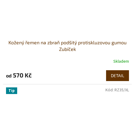
Kožený řemen na zbraň podšitý protiskluzovou gumou
Zubíček
Skladem
570 Kč
od
DETAIL
Kód:
RZ35/XL
Tip