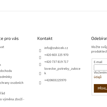
e pro vás
Kontakt
Odebíra
vat
Vložte svů
info
@
zubicek.cz
produktech
+420 603 225 970
+420 737 819 717
E-mail
m
lovecke_potreby_zubice
 obchodu
Vložením
k
podmínky
údajů
+420603225970
chrany osobních
PŘIHL
 řád
o výměna zboží -