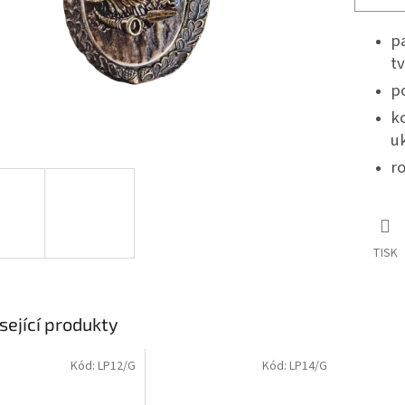
p
tv
p
k
u
r
TISK
sející produkty
Kód:
LP12/G
Kód:
LP14/G