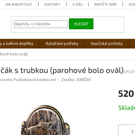
JAK NAKUPOVAT
KONTAKT
O NÁS
NAPIŠTE NÁM
HO
HLEDAT
 a oděvní doplňky
Rybářské potřeby
Hasičské potřeby
hové bolo ovál)
čák s trubkou (parohové bolo ovál)
LP13/
né
noceno
Podrobnosti hodnocení
Značka:
ZUBÍČEK
ní
520
u
Měrná
Skla
cena:
ek.