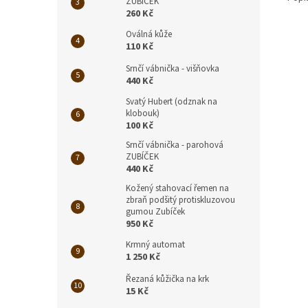
ZUBÍČEK
260 Kč
Oválná kůže
110 Kč
Srnčí vábnička - višňovka
440 Kč
Svatý Hubert (odznak na
klobouk)
100 Kč
Srnčí vábnička - parohová
ZUBÍČEK
440 Kč
Kožený stahovací řemen na
zbraň podšitý protiskluzovou
gumou Zubíček
950 Kč
Krmný automat
1 250 Kč
Řezaná kůžička na krk
15 Kč