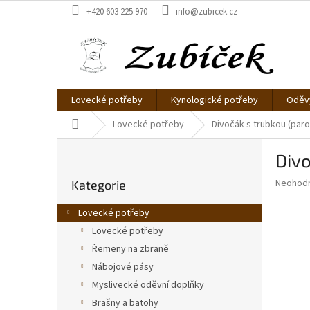
Přejít
+420 603 225 970
info@zubicek.cz
na
obsah
Lovecké potřeby
Kynologické potřeby
Oděvy
Domů
Lovecké potřeby
Divočák s trubkou (paro
P
Divo
o
Přeskočit
s
Průměr
Neohod
Kategorie
kategorie
t
hodnoce
r
produkt
Lovecké potřeby
a
je
Lovecké potřeby
0,0
n
z
Řemeny na zbraně
n
5
í
Nábojové pásy
hvězdič
p
Myslivecké oděvní doplňky
a
Brašny a batohy