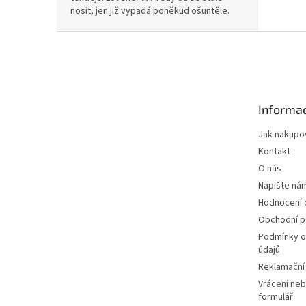
nosit, jen již vypadá poněkud ošuntěle.
Z
á
p
a
t
Informac
í
Jak nakupo
Kontakt
O nás
Napište ná
Hodnocení
Obchodní 
Podmínky o
údajů
Reklamační
Vrácení neb
formulář