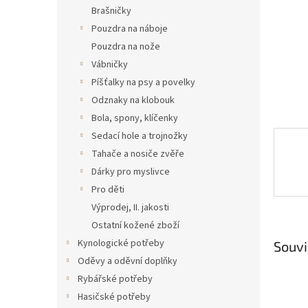
n
Brašničky
e
Pouzdra na náboje
l
Pouzdra na nože
Vábničky
Píšťalky na psy a povelky
Odznaky na klobouk
Bola, spony, klíčenky
Sedací hole a trojnožky
Tahače a nosiče zvěře
Dárky pro myslivce
Pro děti
Výprodej, II. jakosti
Ostatní kožené zboží
Kynologické potřeby
Souvi
Oděvy a oděvní doplňky
Rybářské potřeby
Hasičské potřeby