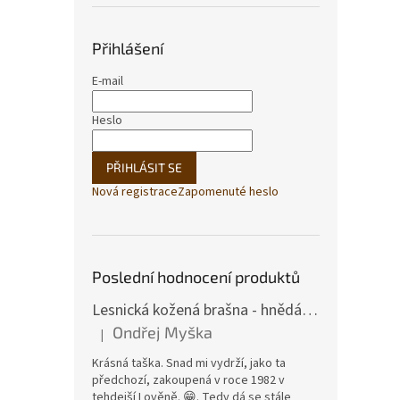
Přihlášení
E-mail
Heslo
PŘIHLÁSIT SE
Nová registrace
Zapomenuté heslo
Poslední hodnocení produktů
Lesnická kožená brašna - hnědá hovězina
Ondřej Myška
|
Hodnocení produktu je 5 z 5 hvězdiček.
Krásná taška. Snad mi vydrží, jako ta
předchozí, zakoupená v roce 1982 v
tehdejší Lověně. 😁. Tedy dá se stále