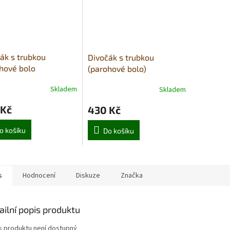
ák s trubkou
Divočák s trubkou
hové bolo
(parohové bolo)
helník)
Skladem
Skladem
 Kč
430 Kč
o košíku
Do košíku
s
Hodnocení
Diskuze
Značka
ailní popis produktu
s produktu není dostupný