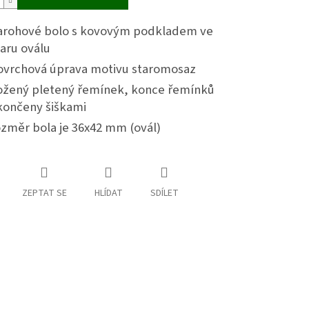
arohové bolo s kovovým podkladem ve
aru oválu
ovrchová úprava motivu staromosaz
ožený pletený řemínek, konce řemínků
končeny šiškami
ozměr bola je 36x42 mm (ovál)
ZEPTAT SE
HLÍDAT
SDÍLET