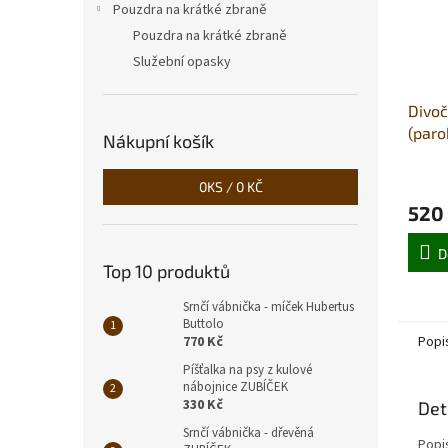
Pouzdra na krátké zbraně
Pouzdra na krátké zbraně
Služební opasky
Divoč
(paro
Nákupní košík
trojú
0
KS /
0 KČ
520
D
Top 10 produktů
Srnčí vábnička - míček Hubertus
Buttolo
770 Kč
Popi
Píšťalka na psy z kulové
nábojnice ZUBÍČEK
330 Kč
Det
Srnčí vábnička - dřevěná
Popi