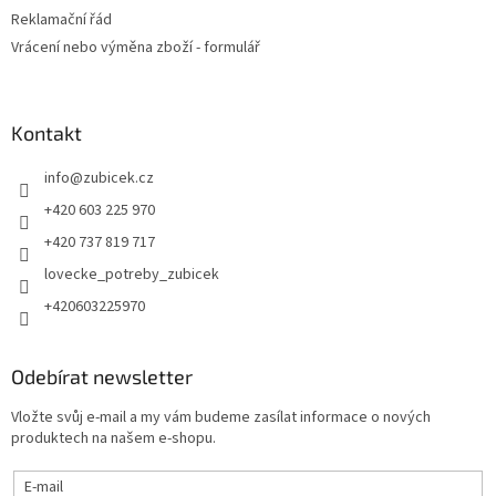
Reklamační řád
Vrácení nebo výměna zboží - formulář
Kontakt
info
@
zubicek.cz
+420 603 225 970
+420 737 819 717
lovecke_potreby_zubicek
+420603225970
Odebírat newsletter
Vložte svůj e-mail a my vám budeme zasílat informace o nových
produktech na našem e-shopu.
E-mail