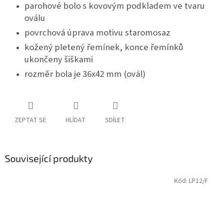
parohové bolo s kovovým podkladem ve tvaru
oválu
p
ovrchová úprava motivu staromosaz
kožený pletený řemínek, konce řemínků
ukončeny šiškami
rozměr bola je 36x42 mm (ovál)
ZEPTAT SE
HLÍDAT
SDÍLET
Související produkty
Kód:
LP12/F