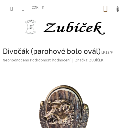
Přejít
NÁKUP
na
CZK
obsah
KOŠÍK
Divočák (parohové bolo ovál)
LP13/F
Průměrné
Neohodnoceno
Podrobnosti hodnocení
Značka:
ZUBÍČEK
hodnocení
produktu
je
0,0
z
5
hvězdiček.