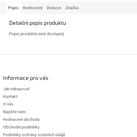
Popis
Hodnocení
Diskuze
Značka
Detailní popis produktu
Popis produktu není dostupný
Z
á
p
a
Informace pro vás
t
Jak nakupovat
í
Kontakt
O nás
Napište nám
Hodnocení obchodu
Obchodní podmínky
Podmínky ochrany osobních údajů