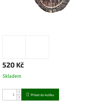
520 Kč
Měrná
Skladem
cena:
Přidat do košíku