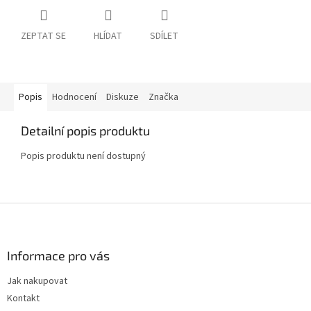
ZEPTAT SE
HLÍDAT
SDÍLET
Popis
Hodnocení
Diskuze
Značka
Detailní popis produktu
Popis produktu není dostupný
Z
á
p
a
Informace pro vás
t
Jak nakupovat
í
Kontakt