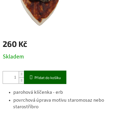
260 Kč
Měrná
Skladem
cena:
Přidat do košíku
parohová klíčenka - erb
povrchová úprava motivu staromosaz nebo
starostříbro