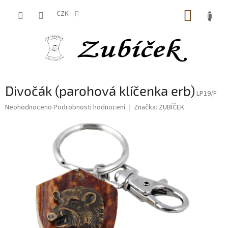
Přejít
NÁKUP
na
CZK
obsah
KOŠÍK
Divočák (parohová klíčenka erb)
LP19/F
Průměrné
Neohodnoceno
Podrobnosti hodnocení
Značka:
ZUBÍČEK
hodnocení
produktu
je
0,0
z
5
hvězdiček.