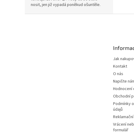
nosit, jen již vypadá poněkud ošuntěle.
Z
á
p
a
t
Informac
í
Jak nakupo
Kontakt
O nás
Napište ná
Hodnocení
Obchodní 
Podmínky o
údajů
Reklamační
Vrácení neb
formulář