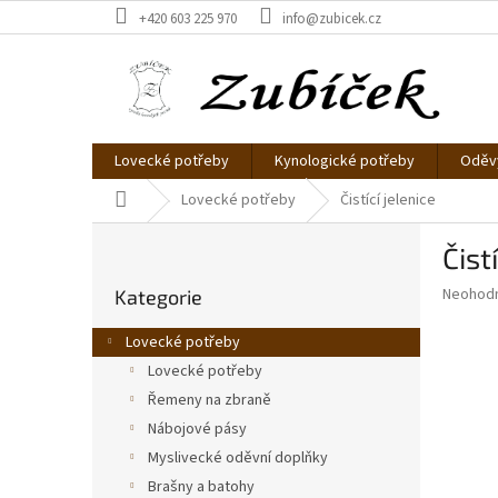
Přejít
+420 603 225 970
info@zubicek.cz
na
obsah
Lovecké potřeby
Kynologické potřeby
Oděvy
Domů
Lovecké potřeby
Čistící jelenice
P
Čist
o
Přeskočit
s
Průměr
Neohod
Kategorie
kategorie
t
hodnoce
r
produkt
Lovecké potřeby
a
je
Lovecké potřeby
0,0
n
z
Řemeny na zbraně
n
5
í
Nábojové pásy
hvězdič
p
Myslivecké oděvní doplňky
a
Brašny a batohy