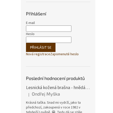
Přihlášení
E-mail
Heslo
PŘIHLÁSIT SE
Nová registrace
Zapomenuté heslo
Poslední hodnocení produktů
Lesnická kožená brašna - hnědá hovězina
Ondřej Myška
|
Hodnocení produktu je 5 z 5 hvězdiček.
Krásná taška. Snad mi vydrží, jako ta
předchozí, zakoupená v roce 1982 v
tehdejší Lověně. 😁. Tedy dá se stále