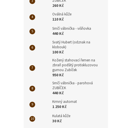
ZUBÍČEK
260 Kč
Oválná kůže
110 Kč
Srnčí vábnička - višňovka
440 Kč
Svatý Hubert (odznak na
klobouk)
100 Kč
Kožený stahovací řemen na
zbraň podšitý protiskluzovou
gumou Zubíček
950 Kč
Srnčí vábnička - parohová
ZUBÍČEK
440 Kč
Krmný automat
1 250 Kč
Kulatá kůže
30 Kč