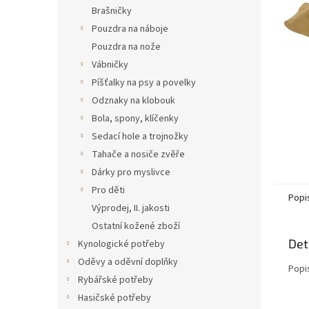
n
Brašničky
e
Pouzdra na náboje
l
Pouzdra na nože
Vábničky
Píšťalky na psy a povelky
Odznaky na klobouk
Bola, spony, klíčenky
Sedací hole a trojnožky
Tahače a nosiče zvěře
Dárky pro myslivce
Pro děti
Popi
Výprodej, II. jakosti
Ostatní kožené zboží
Det
Kynologické potřeby
Oděvy a oděvní doplňky
Popi
Rybářské potřeby
Hasičské potřeby