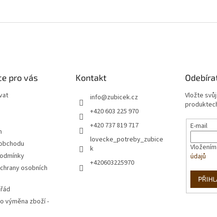
e pro vás
Kontakt
Odebíra
vat
Vložte svů
info
@
zubicek.cz
produktech
+420 603 225 970
+420 737 819 717
E-mail
m
lovecke_potreby_zubice
 obchodu
Vložením
k
podmínky
údajů
+420603225970
chrany osobních
PŘIHL
 řád
o výměna zboží -