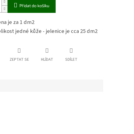
Přidat do košíku
na je za 1 dm2
likost jedné kůže - jelenice je cca 25 dm2
ZEPTAT SE
HLÍDAT
SDÍLET