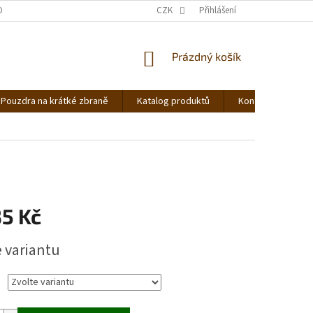
DNOCENÍ OBCHODU
OBCHODNÍ PODMÍNKY
CZK
Přihlášení
PODMÍNKY OCHRANY OS
NÁKUPNÍ
Prázdný košík
KOŠÍK
Pouzdra na krátké zbraně
Katalog produktů
Kontakt
Ná
35 Kč
e variantu