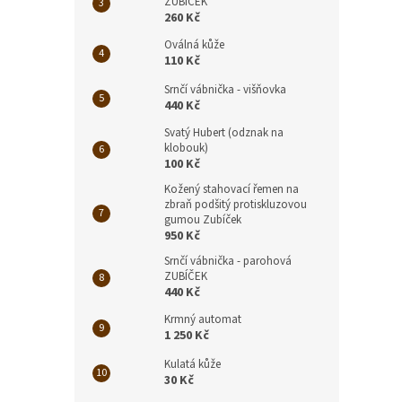
ZUBÍČEK
260 Kč
Oválná kůže
110 Kč
Srnčí vábnička - višňovka
440 Kč
Svatý Hubert (odznak na
klobouk)
100 Kč
Kožený stahovací řemen na
zbraň podšitý protiskluzovou
gumou Zubíček
950 Kč
Srnčí vábnička - parohová
ZUBÍČEK
440 Kč
Krmný automat
1 250 Kč
Kulatá kůže
30 Kč