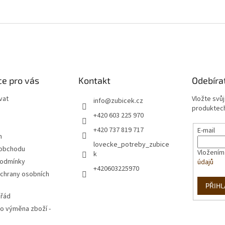
e pro vás
Kontakt
Odebíra
vat
Vložte svů
info
@
zubicek.cz
produktech
+420 603 225 970
+420 737 819 717
E-mail
m
lovecke_potreby_zubice
 obchodu
Vložením
k
podmínky
údajů
+420603225970
chrany osobních
PŘIHL
 řád
o výměna zboží -