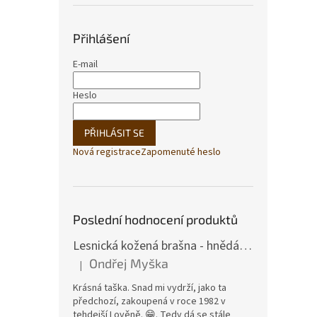
Přihlášení
E-mail
Heslo
PŘIHLÁSIT SE
Nová registrace
Zapomenuté heslo
Poslední hodnocení produktů
Lesnická kožená brašna - hnědá hovězina
Ondřej Myška
|
Hodnocení produktu je 5 z 5 hvězdiček.
Krásná taška. Snad mi vydrží, jako ta
předchozí, zakoupená v roce 1982 v
tehdejší Lověně. 😁. Tedy dá se stále