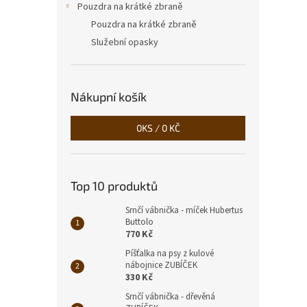
Pouzdra na krátké zbraně
Pouzdra na krátké zbraně
Služební opasky
Nákupní košík
0
KS /
0 KČ
Top 10 produktů
Srnčí vábnička - míček Hubertus
Buttolo
770 Kč
Píšťalka na psy z kulové
nábojnice ZUBÍČEK
330 Kč
Srnčí vábnička - dřevěná