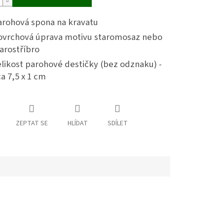
arohová spona na kravatu
ovrchová úprava motivu staromosaz nebo
arostříbro
likost parohové destičky (bez odznaku) -
a 7,5 x 1 cm
ZEPTAT SE
HLÍDAT
SDÍLET