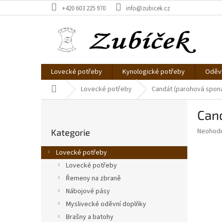
Přejít
+420 603 225 970
info@zubicek.cz
na
obsah
Lovecké potřeby
Kynologické potřeby
Oděvy
Domů
Lovecké potřeby
Candát (parohová spon
P
Can
o
Přeskočit
s
Průměr
Neohod
Kategorie
kategorie
t
hodnoce
r
produkt
Lovecké potřeby
a
je
Lovecké potřeby
0,0
n
z
Řemeny na zbraně
n
5
í
Nábojové pásy
hvězdič
p
Myslivecké oděvní doplňky
a
Brašny a batohy