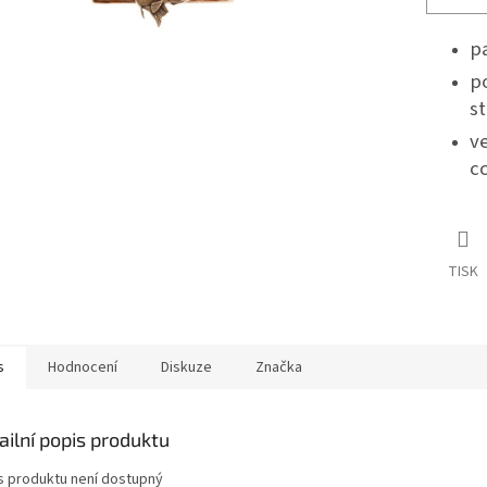
p
p
st
ve
cc
TISK
s
Hodnocení
Diskuze
Značka
ailní popis produktu
s produktu není dostupný