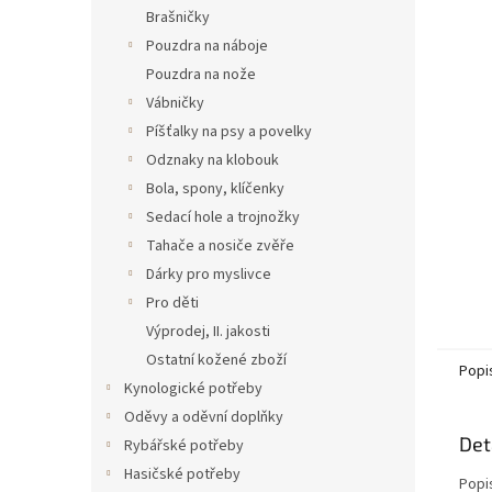
n
Brašničky
e
Pouzdra na náboje
l
Pouzdra na nože
Vábničky
Píšťalky na psy a povelky
Odznaky na klobouk
Bola, spony, klíčenky
Sedací hole a trojnožky
Tahače a nosiče zvěře
Dárky pro myslivce
Pro děti
Výprodej, II. jakosti
Ostatní kožené zboží
Popi
Kynologické potřeby
Oděvy a oděvní doplňky
Det
Rybářské potřeby
Hasičské potřeby
Popi