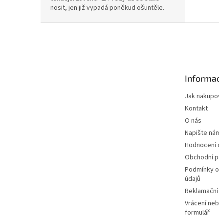
nosit, jen již vypadá poněkud ošuntěle.
Z
á
p
a
t
Informac
í
Jak nakupo
Kontakt
O nás
Napište ná
Hodnocení
Obchodní 
Podmínky o
údajů
Reklamační
Vrácení neb
formulář