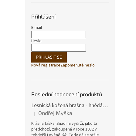
Přihlášení
E-mail
Heslo
PŘIHLÁSIT SE
Nová registrace
Zapomenuté heslo
Poslední hodnocení produktů
Lesnická kožená brašna - hnědá hovězina
Ondřej Myška
|
Hodnocení produktu je 5 z 5 hvězdiček.
Krásná taška. Snad mi vydrží, jako ta
předchozí, zakoupená v roce 1982 v
tehdejší Lověně. 😁. Tedy dá se stále