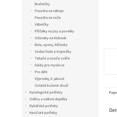
n
Brašničky
e
Pouzdra na náboje
l
Pouzdra na nože
Vábničky
Píšťalky na psy a povelky
Odznaky na klobouk
Bola, spony, klíčenky
Sedací hole a trojnožky
Tahače a nosiče zvěře
Dárky pro myslivce
Pro děti
Výprodej, II. jakosti
Ostatní kožené zboží
Kynologické potřeby
Popi
Oděvy a oděvní doplňky
Rybářské potřeby
Det
Hasičské potřeby