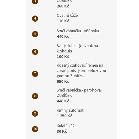
ZUBÍČEK
260 Kč
Oválná kůže
110 Kč
Srnčí vábnička - višňovka
440 Kč
Svatý Hubert (odznak na
klobouk)
100 Kč
Kožený stahovací řemen na
zbraň podšitý protiskluzovou
gumou Zubíček
950 Kč
Srnčí vábnička - parohová
ZUBÍČEK
440 Kč
Krmný automat
1 250 Kč
Kulatá kůže
30 Kč