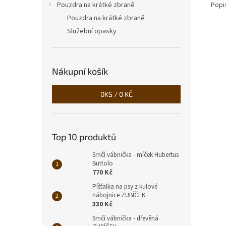
Popi
Pouzdra na krátké zbraně
Pouzdra na krátké zbraně
Služební opasky
Nákupní košík
0
KS /
0 KČ
Top 10 produktů
Srnčí vábnička - míček Hubertus
Buttolo
770 Kč
Píšťalka na psy z kulové
nábojnice ZUBÍČEK
330 Kč
Srnčí vábnička - dřevěná