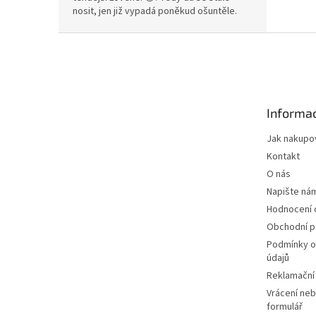
nosit, jen již vypadá poněkud ošuntěle.
Z
á
p
a
t
Informac
í
Jak nakupo
Kontakt
O nás
Napište ná
Hodnocení
Obchodní 
Podmínky o
údajů
Reklamační
Vrácení neb
formulář