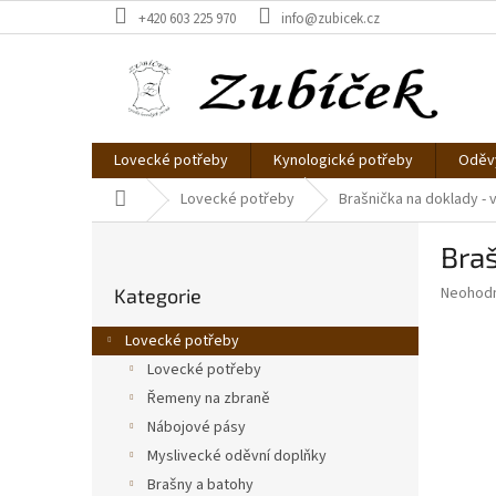
Přejít
+420 603 225 970
info@zubicek.cz
na
obsah
Lovecké potřeby
Kynologické potřeby
Oděvy
Domů
Lovecké potřeby
Brašnička na doklady -
P
Braš
o
Přeskočit
s
Průměr
Neohod
Kategorie
kategorie
t
hodnoce
r
produkt
Lovecké potřeby
a
je
Lovecké potřeby
0,0
n
z
Řemeny na zbraně
n
5
í
Nábojové pásy
hvězdič
p
Myslivecké oděvní doplňky
a
Brašny a batohy