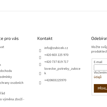
e pro vás
Kontakt
Odebíra
vat
Vložte svů
info
@
zubicek.cz
produktech
+420 603 225 970
+420 737 819 717
E-mail
m
lovecke_potreby_zubice
 obchodu
Vložením
k
podmínky
údajů
+420603225970
chrany osobních
PŘIHL
 řád
o výměna zboží -