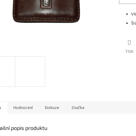
ve
b
TISK
s
Hodnocení
Diskuze
Značka
ailní popis produktu