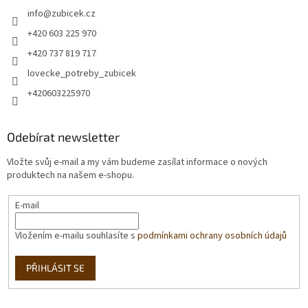
info
@
zubicek.cz
+420 603 225 970
+420 737 819 717
lovecke_potreby_zubicek
+420603225970
Odebírat newsletter
Vložte svůj e-mail a my vám budeme zasílat informace o nových
produktech na našem e-shopu.
E-mail
Vložením e-mailu souhlasíte s
podmínkami ochrany osobních údajů
PŘIHLÁSIT SE