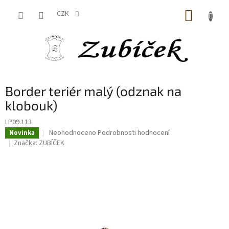
Přejít
NÁKUP
na
CZK
obsah
KOŠÍK
Border teriér malý (odznak na
klobouk)
LP09.113
Průměrné
Neohodnoceno
Podrobnosti hodnocení
Novinka
hodnocení
Značka:
ZUBÍČEK
produktu
je
0,0
z
5
hvězdiček.