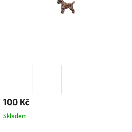
100 Kč
Měrná
Skladem
cena: