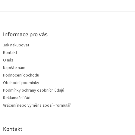
Z
á
p
a
Informace pro vás
t
Jak nakupovat
í
Kontakt
O nás
Napište nám
Hodnocení obchodu
Obchodní podmínky
Podmínky ochrany osobních údajů
Reklamační řád
Vrácení nebo výměna zboží - formulář
Kontakt