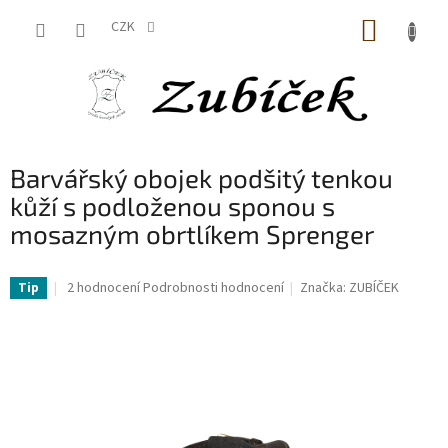
Přejít
NÁKUP
na
CZK
obsah
KOŠÍK
Barvářský obojek podšitý tenkou
kůží s podloženou sponou s
mosazným obrtlíkem Sprenger
Průměrné
2 hodnocení
Podrobnosti hodnocení
Značka:
ZUBÍČEK
Tip
hodnocení
produktu
je
5,0
z
5
hvězdiček.