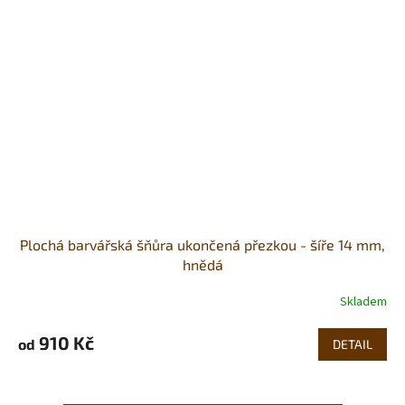
Plochá barvářská šňůra ukončená přezkou - šíře 14 mm,
hnědá
Skladem
910 Kč
od
DETAIL