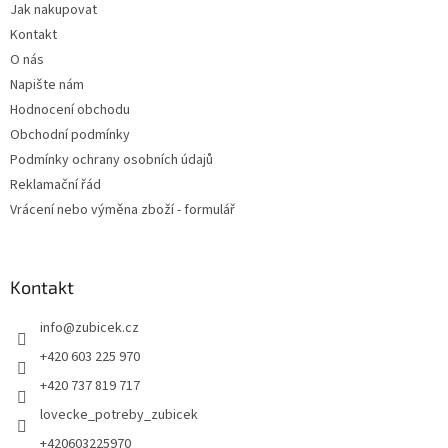
Jak nakupovat
í
Kontakt
O nás
Napište nám
Hodnocení obchodu
Obchodní podmínky
Podmínky ochrany osobních údajů
Reklamační řád
Vrácení nebo výměna zboží - formulář
Kontakt
info
@
zubicek.cz
+420 603 225 970
+420 737 819 717
lovecke_potreby_zubicek
+420603225970