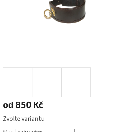
od
850 Kč
Měrná
Zvolte variantu
cena: