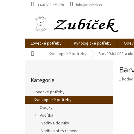
Přejít
+420 603 225 970
info@zubicek.cz
na
obsah
Lovecké potřeby
Kynologické potřeby
Oděvy
Domů
Kynologické potřeby
Barvářská šňůra uko
P
Barv
o
Přeskočit
s
Průměr
1 hodno
Kategorie
kategorie
t
hodnoce
r
produkt
Lovecké potřeby
a
je
Kynologické potřeby
5,0
n
z
Obojky
n
5
í
Vodítka
hvězdič
p
Vodítka do ruky
a
Vodítka přes rameno