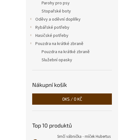
Parohy pro psy
Stopařské boty
Oděvy a oděvní doplňky
Rybářské potřeby
Hasičské potřeby
Pouzdra na krátké zbraně
Pouzdra na krátké zbraně
Služební opasky
Nákupní košík
0
KS /
0 KČ
Top 10 produktů
Srnčí vábnička - míček Hubertus