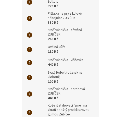
Buttolo
770 Kč
Píšťalka na psy z kulové
nábojnice ZUBÍČEK
330 Kč
Srnčí vábnička - dřevěná
ZUBÍČEK
260 Kč
Oválná kůže
110 Kč
Srnčí vábnička - višňovka
440 Kč
Svatý Hubert (odznak na
klobouk)
100 Kč
Srnčí vábnička - parohová
ZUBÍČEK
440 Kč
Kožený stahovací řemen na
zbraň podšitý protiskluzovou
gumou Zubíček