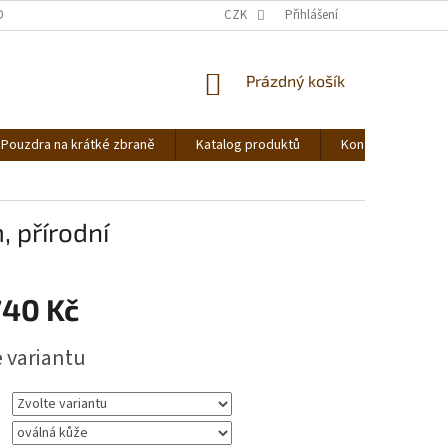
DNOCENÍ OBCHODU
OBCHODNÍ PODMÍNKY
CZK
Přihlášení
PODMÍNKY OCHRANY OS
NÁKUPNÍ
Prázdný košík
KOŠÍK
Pouzdra na krátké zbraně
Katalog produktů
Kontakt
Ná
 přírodní
740 Kč
e variantu