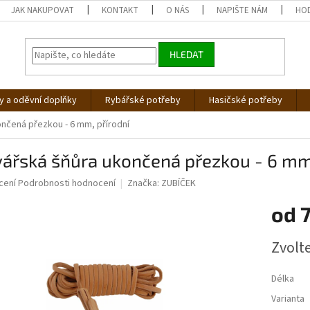
JAK NAKUPOVAT
KONTAKT
O NÁS
NAPIŠTE NÁM
HO
HLEDAT
 a oděvní doplňky
Rybářské potřeby
Hasičské potřeby
nčená přezkou - 6 mm, přírodní
ářská šňůra ukončená přezkou - 6 mm,
né
cení
Podrobnosti hodnocení
Značka:
ZUBÍČEK
ní
od
u
Měrná
Zvolt
cena:
ek.
Délka
Varianta