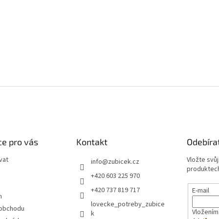
e pro vás
Kontakt
Odebíra
vat
Vložte svů
info
@
zubicek.cz
produktech
+420 603 225 970
+420 737 819 717
E-mail
m
lovecke_potreby_zubice
 obchodu
Vložením
k