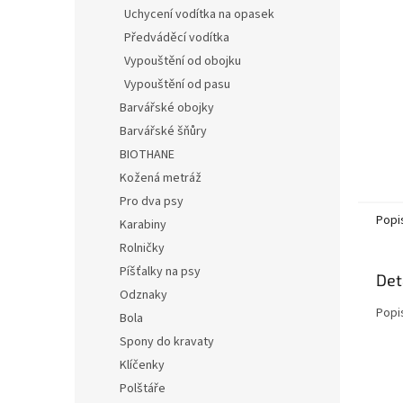
n
Uchycení vodítka na opasek
e
Předváděcí vodítka
l
Vypouštění od obojku
Vypouštění od pasu
Barvářské obojky
Barvářské šňůry
BIOTHANE
Kožená metráž
Pro dva psy
Popi
Karabiny
Rolničky
Píšťalky na psy
Det
Odznaky
Popi
Bola
Spony do kravaty
Klíčenky
Polštáře