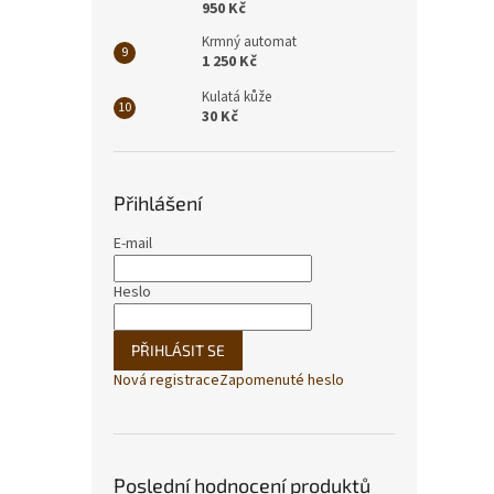
950 Kč
Krmný automat
1 250 Kč
Kulatá kůže
30 Kč
Přihlášení
E-mail
Heslo
PŘIHLÁSIT SE
Nová registrace
Zapomenuté heslo
Poslední hodnocení produktů