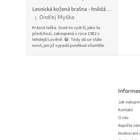
Lesnická kožená brašna - hnědá hovězina
Ondřej Myška
|
Hodnocení produktu je 5 z 5 hvězdiček.
Krásná taška. Snad mi vydrží, jako ta
předchozí, zakoupená v roce 1982 v
tehdejší Lověně. 😁. Tedy dá se stále
nosit, jen již vypadá poněkud ošuntěle.
Z
á
p
a
t
Informac
í
Jak nakupo
Kontakt
O nás
Napište ná
Hodnocení