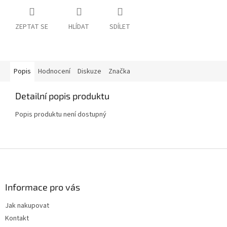
ZEPTAT SE
HLÍDAT
SDÍLET
Popis
Hodnocení
Diskuze
Značka
Detailní popis produktu
Popis produktu není dostupný
Z
á
p
a
Informace pro vás
t
Jak nakupovat
í
Kontakt