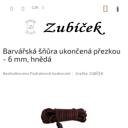
Přejít
NÁKUP
na
CZK
obsah
KOŠÍK
Barvářská šňůra ukončená přezkou
- 6 mm, hnědá
Průměrné
Neohodnoceno
Podrobnosti hodnocení
Značka:
ZUBÍČEK
hodnocení
produktu
je
0,0
z
5
hvězdiček.