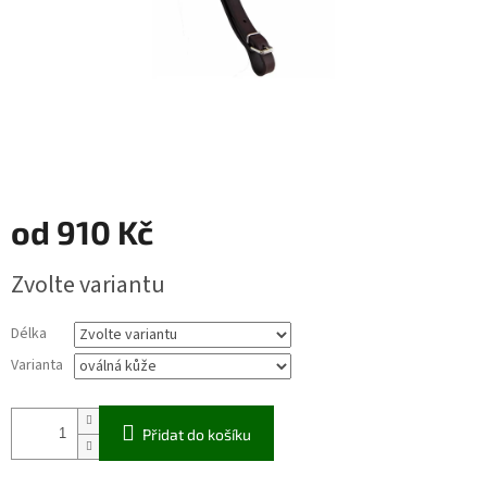
od
910 Kč
Měrná
Zvolte variantu
cena:
Délka
Varianta
Přidat do košíku