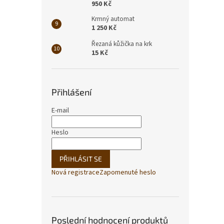
950 Kč
Krmný automat
1 250 Kč
Řezaná kůžička na krk
15 Kč
Přihlášení
E-mail
Heslo
PŘIHLÁSIT SE
Nová registrace
Zapomenuté heslo
Poslední hodnocení produktů