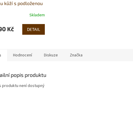
u kůží s podloženou
ou
Skladem
90 Kč
DETAIL
s
Hodnocení
Diskuze
Značka
ailní popis produktu
s produktu není dostupný