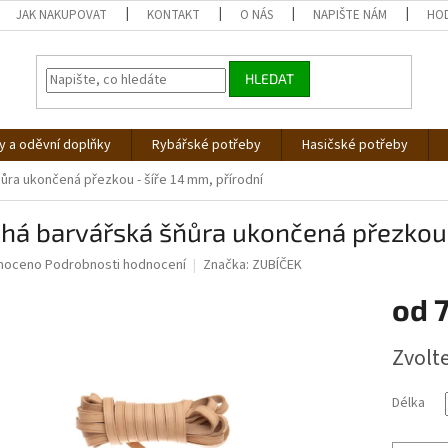
JAK NAKUPOVAT
KONTAKT
O NÁS
NAPIŠTE NÁM
HO
HLEDAT
 a oděvní doplňky
Rybářské potřeby
Hasičské potřeby
ůra ukončená přezkou - šíře 14 mm, přírodní
há barvářská šňůra ukončená přezkou -
né
noceno
Podrobnosti hodnocení
Značka:
ZUBÍČEK
ní
od
u
Měrná
Zvolt
cena:
ek.
Délka