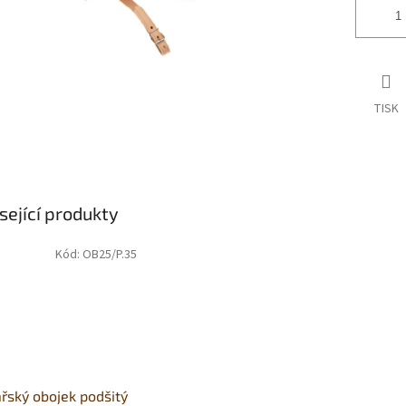
TISK
sející produkty
Kód:
OB25/P.35
řský obojek podšitý