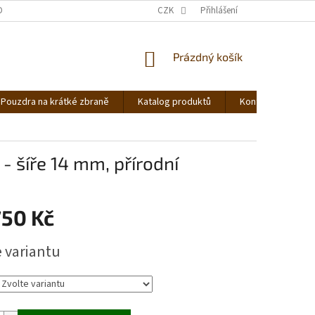
DNOCENÍ OBCHODU
OBCHODNÍ PODMÍNKY
CZK
Přihlášení
PODMÍNKY OCHRANY OS
NÁKUPNÍ
Prázdný košík
KOŠÍK
Pouzdra na krátké zbraně
Katalog produktů
Kontakt
Ná
 šíře 14 mm, přírodní
750 Kč
e variantu