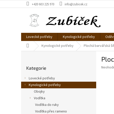
Přejít
+420 603 225 970
info@zubicek.cz
na
obsah
Lovecké potřeby
Kynologické potřeby
Oděvy
Domů
Kynologické potřeby
Plochá barvářská šň
P
Ploc
o
Přeskočit
s
Průměr
Neohod
Kategorie
kategorie
t
hodnoce
r
produkt
Lovecké potřeby
a
je
Kynologické potřeby
0,0
n
z
Obojky
n
5
í
Vodítka
hvězdič
p
Vodítka do ruky
a
Vodítka přes rameno