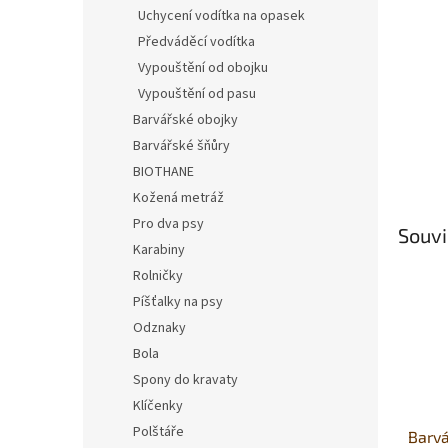
n
Uchycení vodítka na opasek
e
Předváděcí vodítka
l
Vypouštění od obojku
Vypouštění od pasu
Barvářské obojky
Barvářské šňůry
BIOTHANE
Kožená metráž
Pro dva psy
Souvi
Karabiny
Rolničky
Píšťalky na psy
Odznaky
Bola
Spony do kravaty
Klíčenky
Polštáře
Barvá