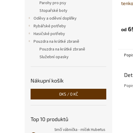
Parohy pro psy
tenko
spon
Stopařské boty
Oděvy a oděvní doplňky
Rybářské potřeby
6
od
Hasičské potřeby
Pouzdra na krátké zbraně
Pouzdra na krátké zbraně
Popi
Služební opasky
Det
Nákupní košík
Popi
0
KS /
0 KČ
Top 10 produktů
Srnčí vábnička - míček Hubertus