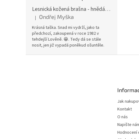
Lesnická kožená brašna - hnědá hovězina
Ondřej Myška
|
Hodnocení produktu je 5 z 5 hvězdiček.
Krásná taška. Snad mi vydrží, jako ta
předchozí, zakoupená v roce 1982 v
tehdejší Lověně. 😁. Tedy dá se stále
nosit, jen již vypadá poněkud ošuntěle.
Z
á
p
a
t
Informac
í
Jak nakupo
Kontakt
O nás
Napište ná
Hodnocení