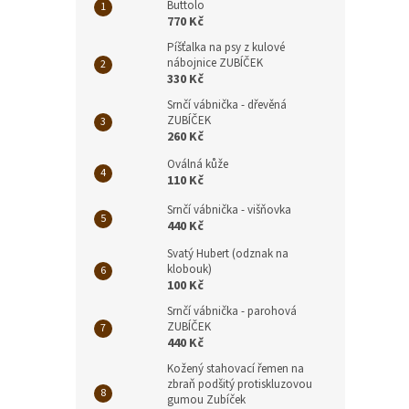
Buttolo
770 Kč
Píšťalka na psy z kulové
nábojnice ZUBÍČEK
330 Kč
Srnčí vábnička - dřevěná
ZUBÍČEK
260 Kč
Oválná kůže
110 Kč
Srnčí vábnička - višňovka
440 Kč
Svatý Hubert (odznak na
klobouk)
100 Kč
Srnčí vábnička - parohová
ZUBÍČEK
440 Kč
Kožený stahovací řemen na
zbraň podšitý protiskluzovou
gumou Zubíček