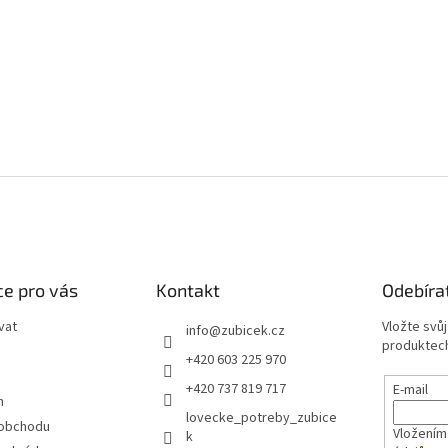
e pro vás
Kontakt
Odebíra
vat
Vložte svů
info
@
zubicek.cz
produktech
+420 603 225 970
+420 737 819 717
E-mail
m
lovecke_potreby_zubice
 obchodu
Vložením
k