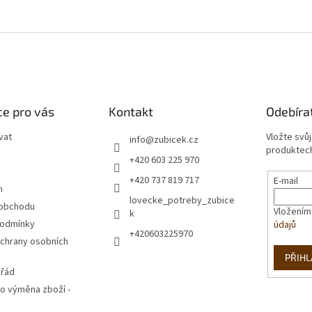
e pro vás
Kontakt
Odebíra
vat
Vložte svů
info
@
zubicek.cz
produktech
+420 603 225 970
+420 737 819 717
E-mail
m
lovecke_potreby_zubice
 obchodu
Vložením
k
podmínky
údajů
+420603225970
chrany osobních
PŘIHL
 řád
o výměna zboží -