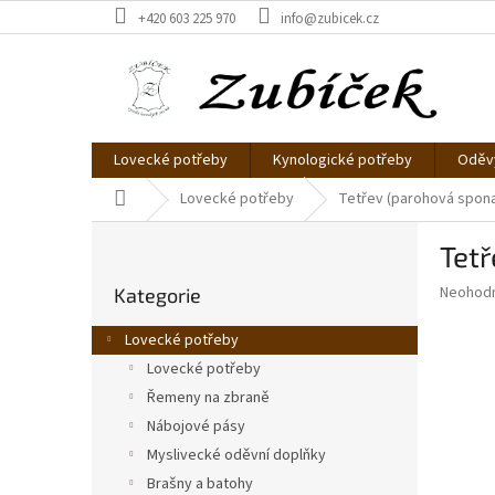
Přejít
+420 603 225 970
info@zubicek.cz
na
obsah
Lovecké potřeby
Kynologické potřeby
Oděvy
Domů
Lovecké potřeby
Tetřev (parohová spon
P
Tetř
o
Přeskočit
s
Průměr
Neohod
Kategorie
kategorie
t
hodnoce
r
produkt
Lovecké potřeby
a
je
Lovecké potřeby
0,0
n
z
Řemeny na zbraně
n
5
í
Nábojové pásy
hvězdič
p
Myslivecké oděvní doplňky
a
Brašny a batohy