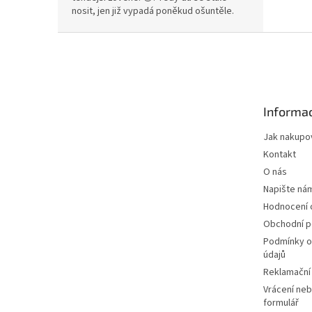
nosit, jen již vypadá poněkud ošuntěle.
Z
á
p
a
t
Informac
í
Jak nakupo
Kontakt
O nás
Napište ná
Hodnocení
Obchodní 
Podmínky o
údajů
Reklamační
Vrácení neb
formulář