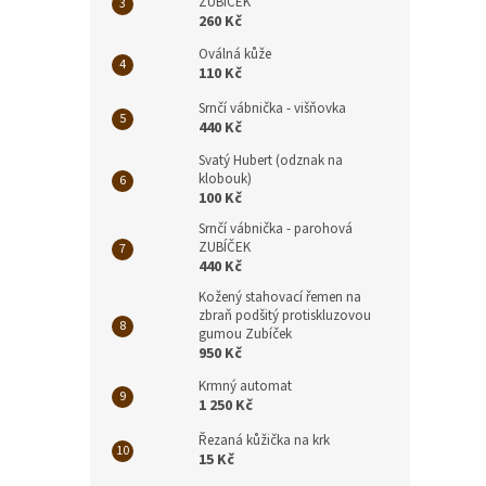
ZUBÍČEK
260 Kč
Oválná kůže
110 Kč
Srnčí vábnička - višňovka
440 Kč
Svatý Hubert (odznak na
klobouk)
100 Kč
Srnčí vábnička - parohová
ZUBÍČEK
440 Kč
Kožený stahovací řemen na
zbraň podšitý protiskluzovou
gumou Zubíček
950 Kč
Krmný automat
1 250 Kč
Řezaná kůžička na krk
15 Kč