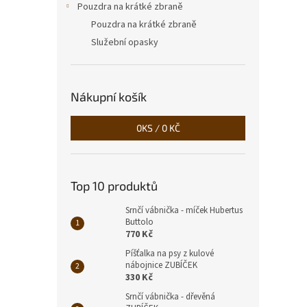
Pouzdra na krátké zbraně
Pouzdra na krátké zbraně
Služební opasky
Nákupní košík
0
KS /
0 KČ
Top 10 produktů
Srnčí vábnička - míček Hubertus
Buttolo
770 Kč
Píšťalka na psy z kulové
nábojnice ZUBÍČEK
330 Kč
Srnčí vábnička - dřevěná