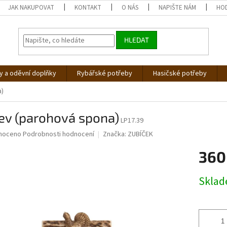
JAK NAKUPOVAT
KONTAKT
O NÁS
NAPIŠTE NÁM
HO
HLEDAT
 a oděvní doplňky
Rybářské potřeby
Hasičské potřeby
a)
ev (parohová spona)
LP17.39
né
noceno
Podrobnosti hodnocení
Značka:
ZUBÍČEK
ní
360
u
Měrná
Skla
cena:
ek.