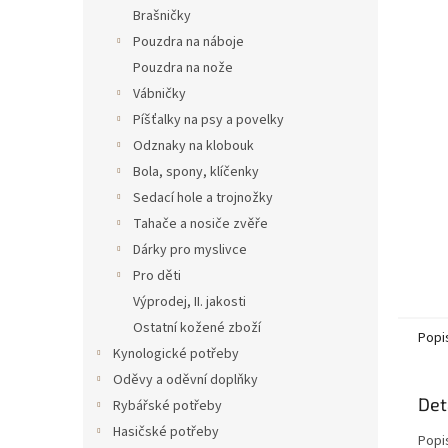
n
Brašničky
e
Pouzdra na náboje
l
Pouzdra na nože
Vábničky
Píšťalky na psy a povelky
Odznaky na klobouk
Bola, spony, klíčenky
Sedací hole a trojnožky
Tahače a nosiče zvěře
Dárky pro myslivce
Pro děti
Výprodej, II. jakosti
Ostatní kožené zboží
Popi
Kynologické potřeby
Oděvy a oděvní doplňky
Det
Rybářské potřeby
Hasičské potřeby
Popi