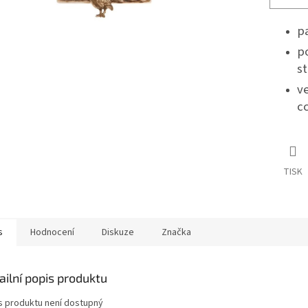
p
p
st
ve
cc
TISK
s
Hodnocení
Diskuze
Značka
ailní popis produktu
s produktu není dostupný