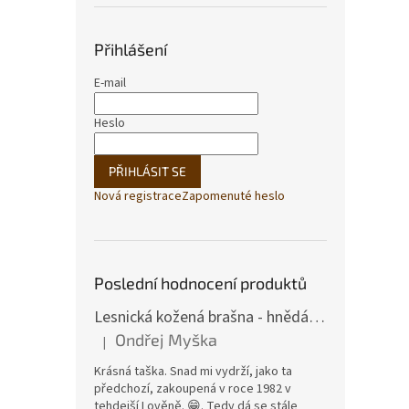
Přihlášení
E-mail
Heslo
PŘIHLÁSIT SE
Nová registrace
Zapomenuté heslo
Poslední hodnocení produktů
Lesnická kožená brašna - hnědá hovězina
Ondřej Myška
|
Hodnocení produktu je 5 z 5 hvězdiček.
Krásná taška. Snad mi vydrží, jako ta
předchozí, zakoupená v roce 1982 v
tehdejší Lověně. 😁. Tedy dá se stále