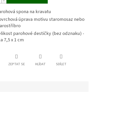
arohová spona na kravatu
ovrchová úprava motivu staromosaz nebo
arostříbro
likost parohové destičky (bez odznaku) -
a 7,5 x 1 cm
ZEPTAT SE
HLÍDAT
SDÍLET