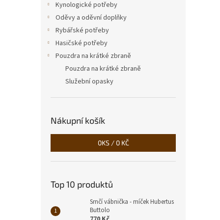
Kynologické potřeby
Oděvy a oděvní doplňky
Rybářské potřeby
Hasičské potřeby
Pouzdra na krátké zbraně
Pouzdra na krátké zbraně
Služební opasky
Nákupní košík
0
KS /
0 KČ
Top 10 produktů
Srnčí vábnička - míček Hubertus
Buttolo
770 Kč