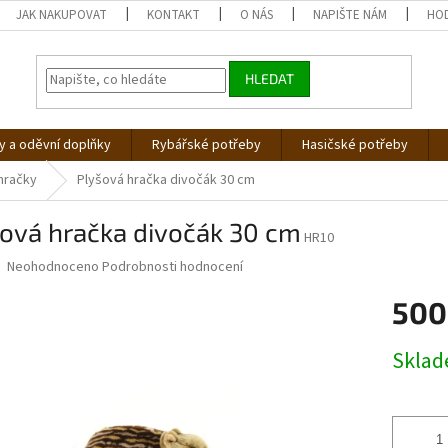
JAK NAKUPOVAT
KONTAKT
O NÁS
NAPIŠTE NÁM
HO
HLEDAT
 a oděvní doplňky
Rybářské potřeby
Hasičské potřeby
hračky
Plyšová hračka divočák 30 cm
šová hračka divočák 30 cm
HR10
Průměrné
Neohodnoceno
Podrobnosti hodnocení
hodnocení
produktu
500
je
0,0
Měrná
Skla
z
cena:
5
hvězdiček.