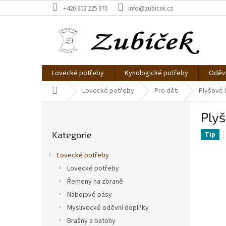
Přejít
+420 603 225 970
info@zubicek.cz
na
obsah
Lovecké potřeby
Kynologické potřeby
Oděvy
Domů
Lovecké potřeby
Pro děti
Plyšové 
P
Ply
o
Přeskočit
s
Kategorie
kategorie
Tip
t
r
Lovecké potřeby
a
Lovecké potřeby
n
Řemeny na zbraně
n
í
Nábojové pásy
p
Myslivecké oděvní doplňky
a
Brašny a batohy