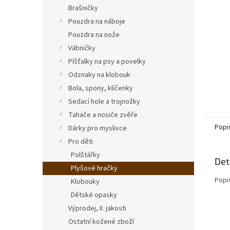
n
Brašničky
e
Pouzdra na náboje
l
Pouzdra na nože
Vábničky
Píšťalky na psy a povelky
Odznaky na klobouk
Bola, spony, klíčenky
Sedací hole a trojnožky
Tahače a nosiče zvěře
Popi
Dárky pro myslivce
Pro děti
Polštářky
Det
Plyšové hračky
Popi
Klobouky
Dětské opasky
Výprodej, II. jakosti
Ostatní kožené zboží