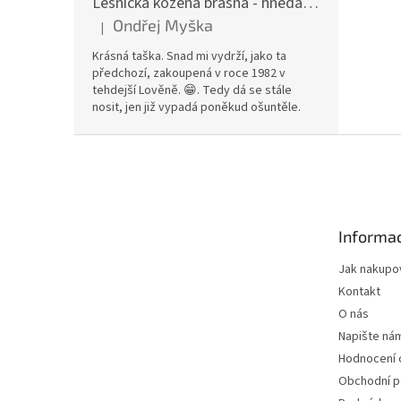
Lesnická kožená brašna - hnědá hovězina
Ondřej Myška
|
Hodnocení produktu je 5 z 5 hvězdiček.
Krásná taška. Snad mi vydrží, jako ta
předchozí, zakoupená v roce 1982 v
tehdejší Lověně. 😁. Tedy dá se stále
nosit, jen již vypadá poněkud ošuntěle.
Z
á
p
a
t
Informac
í
Jak nakupo
Kontakt
O nás
Napište ná
Hodnocení
Obchodní 