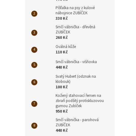
Píšťalka na psy z kulové
nábojnice ZUBÍČEK
330 Kč
Srnčí vábnička - dřevěná
ZUBÍČEK
260 Kč
Oválná kůže
110 Kč
Srnčí vábnička - višňovka
440 Kč
Svatý Hubert (odznak na
klobouk)
100 Kč
Kožený stahovací řemen na
zbraň podšitý protiskluzovou
gumou Zubíček
950 Kč
Srnčí vábnička - parohová
ZUBÍČEK
440 Kč