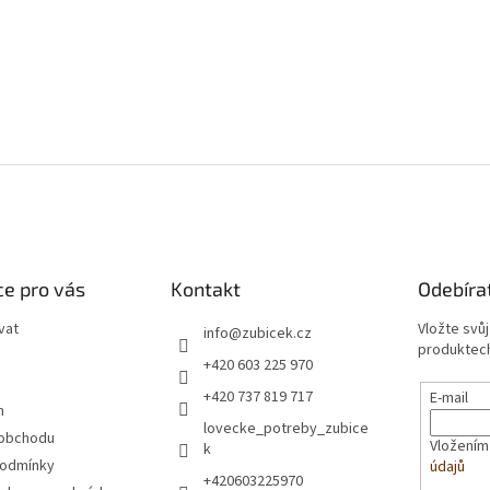
e pro vás
Kontakt
Odebíra
vat
Vložte svů
info
@
zubicek.cz
produktech
+420 603 225 970
+420 737 819 717
E-mail
m
lovecke_potreby_zubice
 obchodu
Vložením
k
podmínky
údajů
+420603225970