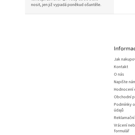
nosit, jen již vypadá poněkud ošuntěle.
Z
á
p
a
t
Informac
í
Jak nakupo
Kontakt
O nás
Napište ná
Hodnocení
Obchodní 
Podmínky o
údajů
Reklamační
Vrácení neb
formulář