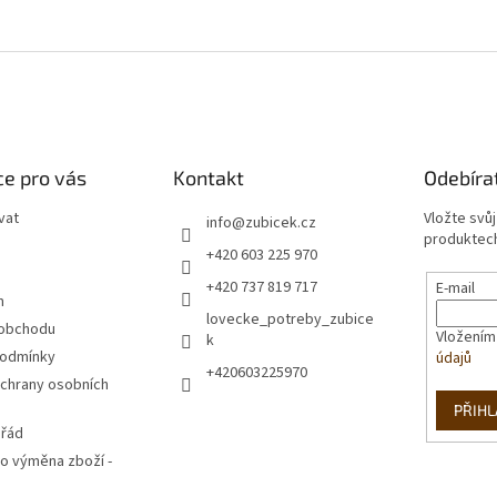
e pro vás
Kontakt
Odebíra
vat
Vložte svů
info
@
zubicek.cz
produktech
+420 603 225 970
+420 737 819 717
E-mail
m
lovecke_potreby_zubice
 obchodu
Vložením
k
podmínky
údajů
+420603225970
chrany osobních
PŘIHL
 řád
o výměna zboží -