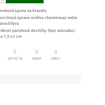
arohová spona na kravatu
ovrchová úprava motivu staromosaz nebo
arostříbro
likost parohové destičky (bez odznaku) -
a 7,5 x 1 cm
ZEPTAT SE
HLÍDAT
SDÍLET