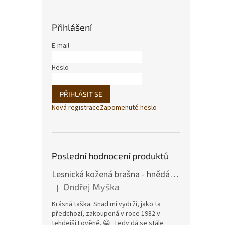
Přihlášení
E-mail
Heslo
PŘIHLÁSIT SE
Nová registrace
Zapomenuté heslo
Poslední hodnocení produktů
Lesnická kožená brašna - hnědá hovězina
Ondřej Myška
|
Hodnocení produktu je 5 z 5 hvězdiček.
Krásná taška. Snad mi vydrží, jako ta
předchozí, zakoupená v roce 1982 v
tehdejší Lověně. 😁. Tedy dá se stále