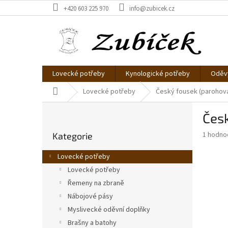
Přejít
+420 603 225 970
info@zubicek.cz
na
obsah
Lovecké potřeby
Kynologické potřeby
Oděvy
Domů
Lovecké potřeby
Český fousek (parohov
P
Čes
o
Přeskočit
s
Průměr
1 hodno
Kategorie
kategorie
t
hodnoce
r
produkt
Lovecké potřeby
a
je
Lovecké potřeby
5,0
n
z
Řemeny na zbraně
n
5
í
Nábojové pásy
hvězdič
p
Myslivecké oděvní doplňky
a
Brašny a batohy