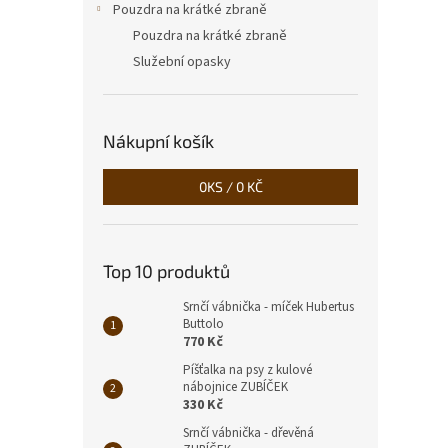
Pouzdra na krátké zbraně
Pouzdra na krátké zbraně
Služební opasky
Nákupní košík
0
KS /
0 KČ
Top 10 produktů
Srnčí vábnička - míček Hubertus
Buttolo
770 Kč
Píšťalka na psy z kulové
nábojnice ZUBÍČEK
330 Kč
Srnčí vábnička - dřevěná