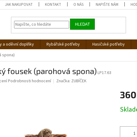
JAK NAKUPOVAT
KONTAKT
O NÁS
NAPIŠTE NÁM
HO
HLEDAT
 a oděvní doplňky
Rybářské potřeby
Hasičské potřeby
á spona)
ký fousek (parohová spona)
LP17.63
né
cení
Podrobnosti hodnocení
Značka:
ZUBÍČEK
ní
360
u
Měrná
Skla
cena:
ek.