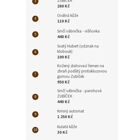
ZUBÍČEK
260 Kč
Oválná kůže
110 Kč
Srnčí vábnička - višňovka
440 Kč
Svatý Hubert (odznak na
klobouk)
100 Kč
Kožený stahovací řemen na
zbraň podšitý protiskluzovou
gumou Zubíček
950 Kč
Srnčí vábnička - parohová
ZUBÍČEK
440 Kč
Krmný automat
1 250 Kč
Kulatá kůže
30 Kč