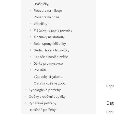
n
Brašničky
e
Pouzdra na náboje
l
Pouzdra na nože
Vábničky
Píšťalky na psy a povelky
Odznaky na klobouk
Bola, spony, klíčenky
Sedací hole a trojnožky
Tahače a nosiče zvěře
Dárky pro myslivce
Pro děti
Výprodej, II. jakosti
Ostatní kožené zboží
Popi
Kynologické potřeby
Oděvy a oděvní doplňky
Det
Rybářské potřeby
Hasičské potřeby
Popi