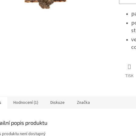
p
p
st
ve
cc
TISK
s
Hodnocení (1)
Diskuze
Značka
ailní popis produktu
s produktu není dostupný